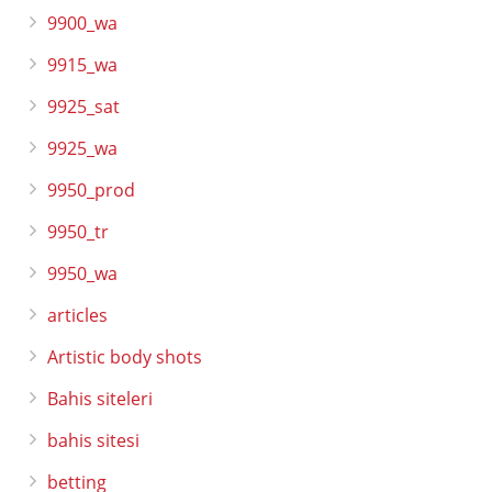
9900_wa
9915_wa
9925_sat
9925_wa
9950_prod
9950_tr
9950_wa
articles
Artistic body shots
Bahis siteleri
bahis sitesi
betting