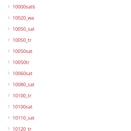
10000sat6
10020_wa
10050_sat
10050_tr
10050sat
10050tr
10060sat
10080_sat
10100_tr
10100sat
10110_sat
10120_tr