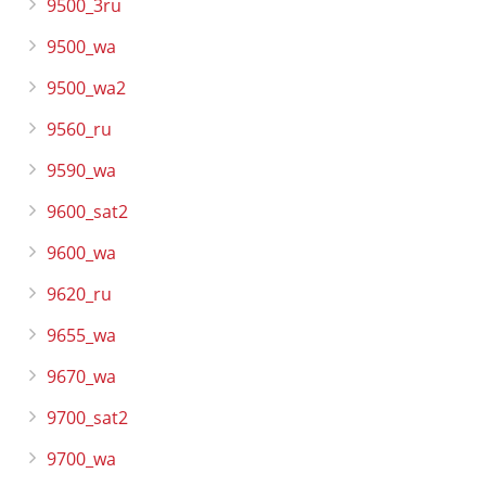
9500_3ru
9500_wa
9500_wa2
9560_ru
9590_wa
9600_sat2
9600_wa
9620_ru
9655_wa
9670_wa
9700_sat2
9700_wa