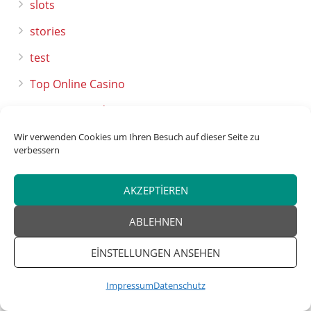
slots
stories
test
Top Online Casino
uncategorised
updates
Wir verwenden Cookies um Ihren Besuch auf dieser Seite zu
verbessern
Vehicles, Boats
WordPress
AKZEPTIEREN
Казино
ABLEHNEN
Рейтинг Казино
EINSTELLUNGEN ANSEHEN
Üst veri
Impressum
Datenschutz