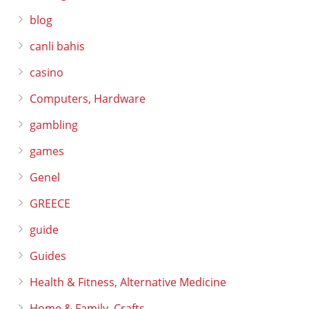
blog
canli bahis
casino
Computers, Hardware
gambling
games
Genel
GREECE
guide
Guides
Health & Fitness, Alternative Medicine
Home & Family, Crafts