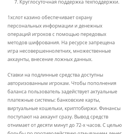
Круглосуточная поддержка техподдержки.
1хслот казино обеспечивает охрану
персональных информации и денежных
операций игроков с помощью передовых
методов шифрования. На ресурсе запрещена
игра несовершеннолетних, множественные
аккаунты, внесение ложных данных.
Ставки на подлинные средства доступны
авторизованным игрокам. Чтобы пополнения
баланса пользователь задействует актуальные
платежные системы: банковские карты,
виртуальные кошельки, криптобиржи. Финансы
поступают на аккаунт сразу. Вывод средств
отнимает от десяти минут до 72-х часов. С целью
борьбы по противодействию отмыванием денег