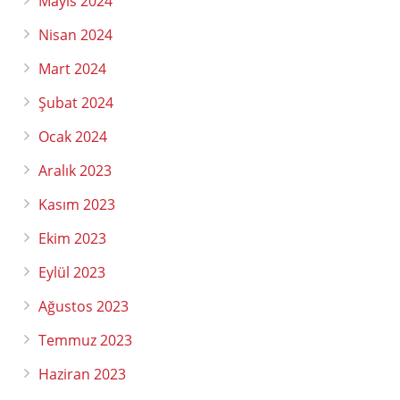
Mayıs 2024
Nisan 2024
Mart 2024
Şubat 2024
Ocak 2024
Aralık 2023
Kasım 2023
Ekim 2023
Eylül 2023
Ağustos 2023
Temmuz 2023
Haziran 2023