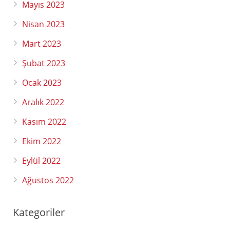
Mayıs 2023
Nisan 2023
Mart 2023
Şubat 2023
Ocak 2023
Aralık 2022
Kasım 2022
Ekim 2022
Eylül 2022
Ağustos 2022
Kategoriler