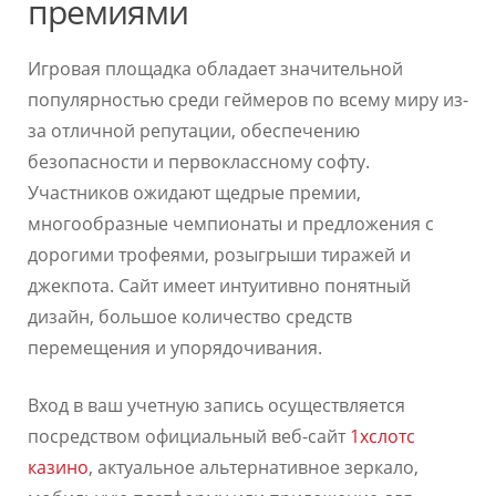
премиями
Игровая площадка обладает значительной
популярностью среди геймеров по всему миру из-
за отличной репутации, обеспечению
безопасности и первоклассному софту.
Участников ожидают щедрые премии,
многообразные чемпионаты и предложения с
дорогими трофеями, розыгрыши тиражей и
джекпота. Сайт имеет интуитивно понятный
дизайн, большое количество средств
перемещения и упорядочивания.
Вход в ваш учетную запись осуществляется
посредством официальный веб-сайт
1хслотс
казино
, актуальное альтернативное зеркало,