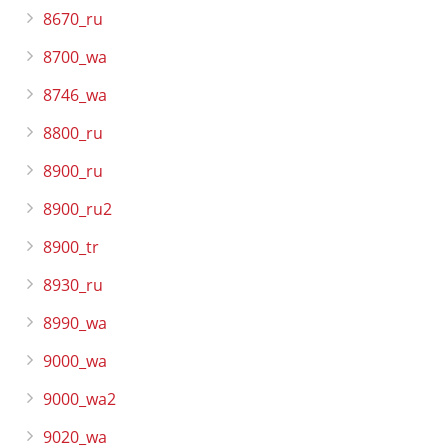
8670_ru
8700_wa
8746_wa
8800_ru
8900_ru
8900_ru2
8900_tr
8930_ru
8990_wa
9000_wa
9000_wa2
9020_wa