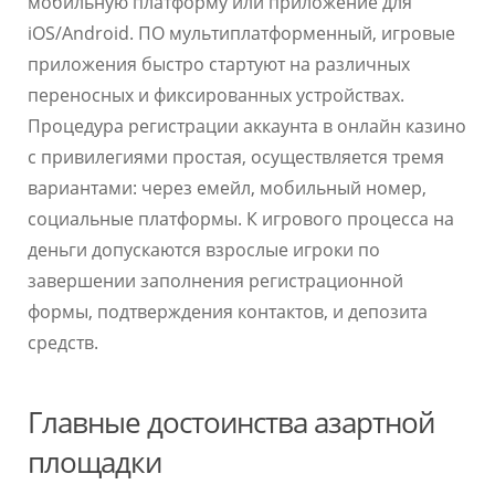
мобильную платформу или приложение для
iOS/Android. ПО мультиплатформенный, игровые
приложения быстро стартуют на различных
переносных и фиксированных устройствах.
Процедура регистрации аккаунта в онлайн казино
с привилегиями простая, осуществляется тремя
вариантами: через емейл, мобильный номер,
социальные платформы. К игрового процесса на
деньги допускаются взрослые игроки по
завершении заполнения регистрационной
формы, подтверждения контактов, и депозита
средств.
Главные достоинства азартной
площадки