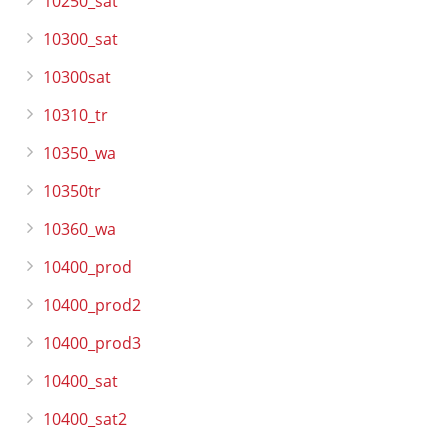
10250_sat
10300_sat
10300sat
10310_tr
10350_wa
10350tr
10360_wa
10400_prod
10400_prod2
10400_prod3
10400_sat
10400_sat2