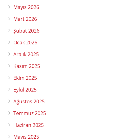
Mayıs 2026
Mart 2026
Şubat 2026
Ocak 2026
Aralık 2025
Kasım 2025
Ekim 2025
Eylül 2025
Ağustos 2025
Temmuz 2025
Haziran 2025
Mayıs 2025