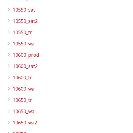
10550_sat
10550_sat2
10550_tr
10550_wa
10600_prod
10600_sat2
10600_tr
10600_wa
10650_tr
10650_wa
10650_wa2