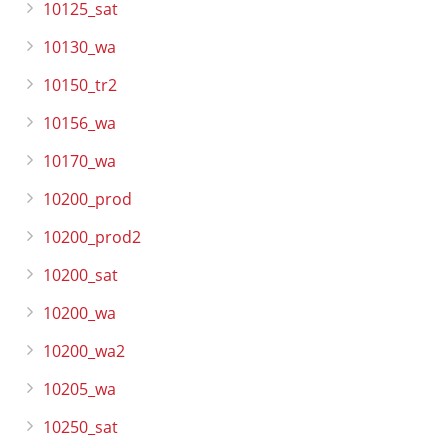
10125_sat
10130_wa
10150_tr2
10156_wa
10170_wa
10200_prod
10200_prod2
10200_sat
10200_wa
10200_wa2
10205_wa
10250_sat