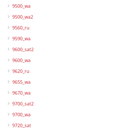
9500_wa
9500_wa2
9560_ru
9590_wa
9600_sat2
9600_wa
9620_ru
9655_wa
9670_wa
9700_sat2
9700_wa
9720_sat