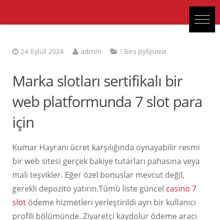
24 Eylül 2024
admin
! Без рубрики
Marka slotları sertifikalı bir
web platformunda 7 slot para
için
Kumar Hayranı ücret karşılığında oynayabilir resmi
bir web sitesi gerçek bakiye tutarları pahasına veya
mali teşvikler. Eğer özel bonuslar mevcut değil,
gerekli depozito yatırın.Tümü liste güncel
casino 7
slot
ödeme hizmetleri yerleştirildi ayrı bir kullanıcı
profili bölümünde. Ziyaretçi kaydolur ödeme aracı