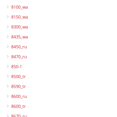
8100_wa
8150_wa
8300_wa
8435_wa
8450_ru
8470_ru
850-1
8500_tr
8590_tr
8600_ru
8600_tr
8670_ru