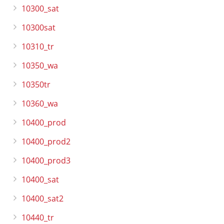
10300_sat
10300sat
10310_tr
10350_wa
10350tr
10360_wa
10400_prod
10400_prod2
10400_prod3
10400_sat
10400_sat2
10440_tr