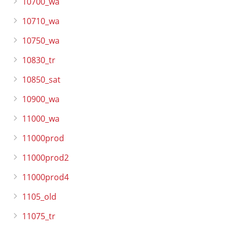
10700_wa
10710_wa
10750_wa
10830_tr
10850_sat
10900_wa
11000_wa
11000prod
11000prod2
11000prod4
1105_old
11075_tr