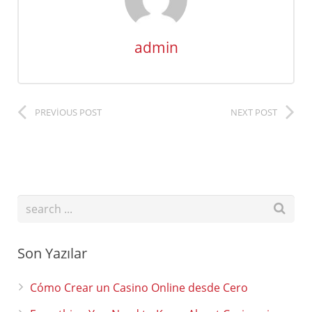
admin
PREVIOUS POST
NEXT POST
Son Yazılar
Cómo Crear un Casino Online desde Cero