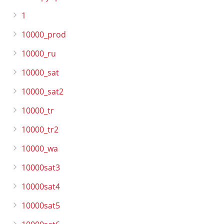
1
10000_prod
10000_ru
10000_sat
10000_sat2
10000_tr
10000_tr2
10000_wa
10000sat3
10000sat4
10000sat5