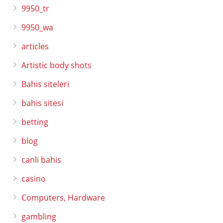
9950_tr
9950_wa
articles
Artistic body shots
Bahis siteleri
bahis sitesi
betting
blog
canli bahis
casino
Computers, Hardware
gambling