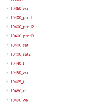
10360_wa
10400_prod
10400_prod2
10400_prod3
10400_sat
10400_sat2
10440_tr
10450_wa
10465_tr
10480_tr
10490_wa