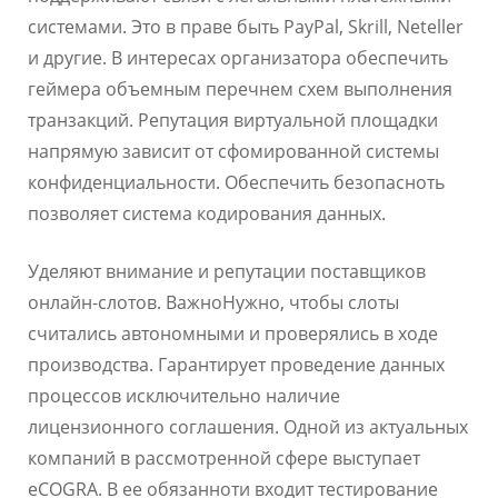
системами. Это в праве быть PayPal, Skrill, Neteller
и другие. В интересах организатора обеспечить
геймера объемным перечнем схем выполнения
транзакций. Репутация виртуальной площадки
напрямую зависит от сфомированной системы
конфиденциальности. Обеспечить безопасноть
позволяет система кодирования данных.
Уделяют внимание и репутации поставщиков
онлайн-слотов. ВажноНужно, чтобы слоты
считались автономными и проверялись в ходе
производства. Гарантирует проведение данных
процессов исключительно наличие
лицензионного соглашения. Одной из актуальных
компаний в рассмотренной сфере выступает
eCOGRA. В ее обязанноти входит тестирование