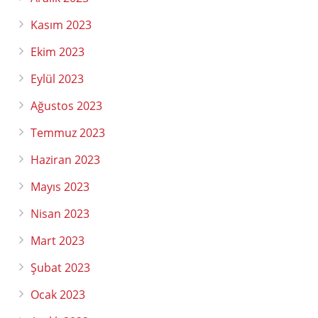
Kasım 2023
Ekim 2023
Eylül 2023
Ağustos 2023
Temmuz 2023
Haziran 2023
Mayıs 2023
Nisan 2023
Mart 2023
Şubat 2023
Ocak 2023