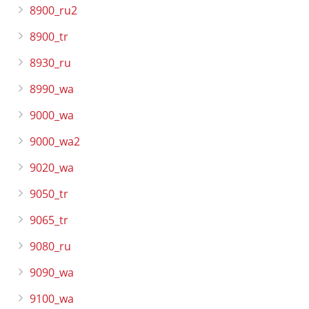
8900_ru2
8900_tr
8930_ru
8990_wa
9000_wa
9000_wa2
9020_wa
9050_tr
9065_tr
9080_ru
9090_wa
9100_wa