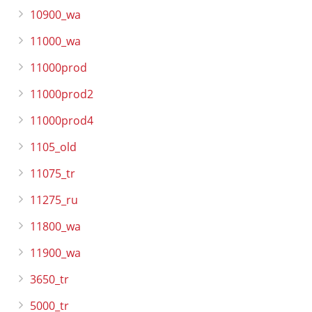
10900_wa
11000_wa
11000prod
11000prod2
11000prod4
1105_old
11075_tr
11275_ru
11800_wa
11900_wa
3650_tr
5000_tr