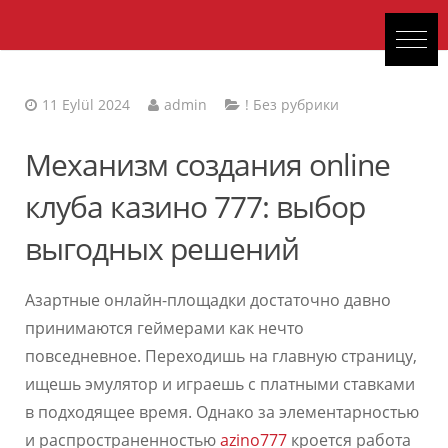
11 Eylül 2024
admin
! Без рубрики
Механизм создания online
клуба казино 777: выбор
выгодных решений
Азартные онлайн-площадки достаточно давно
принимаются геймерами как нечто
повседневное. Переходишь на главную страницу,
ищешь эмулятор и играешь с платными ставками
в подходящее время. Однако за элементарностью
и распространенностью
azino777
кроется работа