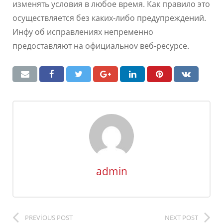
изменять условия в любое время. Как правило это
осуществляется без каких-либо предупреждений.
Инфу об исправлениях непременно
предоставляют на официальноv веб-ресурсе.
admin
PREVIOUS POST
NEXT POST