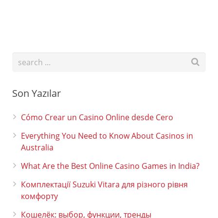
Son Yazılar
Cómo Crear un Casino Online desde Cero
Everything You Need to Know About Casinos in
Australia
What Are the Best Online Casino Games in India?
Комплектації Suzuki Vitara для різного рівня
комфорту
Кошелёк: выбор, функции, тренды