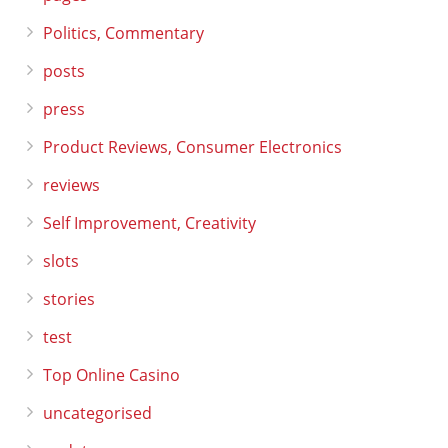
Politics, Commentary
posts
press
Product Reviews, Consumer Electronics
reviews
Self Improvement, Creativity
slots
stories
test
Top Online Casino
uncategorised