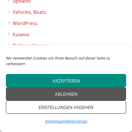
updates
Vehicles, Boats
WordPress
Казино
Рейтинг Казино
Wir verwenden Cookies um Ihren Besuch auf dieser Seite zu
Üst veri
verbessern
Oturum aç
AKZEPTIEREN
Kayıt akışı
ABLEHNEN
Yorum akışı
EINSTELLUNGEN ANSEHEN
WordPress.org
Impressum
Datenschutz