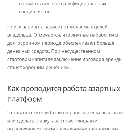
нанимать высококвалифицированных
специалистов.
Поиск варианта зависит от желаемых целей
владельца. Отмечается, что личные наработки в
долгосрочном периоде обеспечивают больше
денежных средств. При несущественном
стартовом капитале заключение договора аренды
станет хорошим решением.
Как проводится работа азартных
платформ
Чтобы посетители были в праве вывести выигрыш
или сделать ставку, азартные площадки
поддерживают связи с легальными платежными