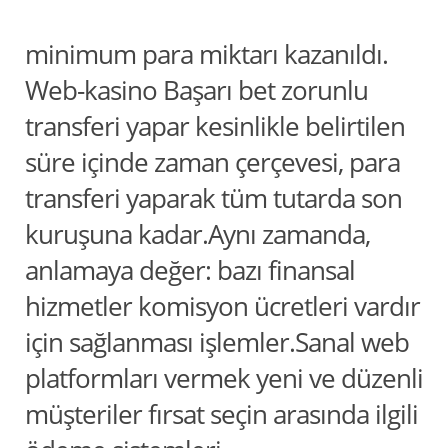
minimum para miktarı kazanıldı.
Web-kasino Başarı bet zorunlu
transferi yapar kesinlikle belirtilen
süre içinde zaman çerçevesi, para
transferi yaparak tüm tutarda son
kuruşuna kadar.Aynı zamanda,
anlamaya değer: bazı finansal
hizmetler komisyon ücretleri vardır
için sağlanması işlemler.Sanal web
platformları vermek yeni ve düzenli
müşteriler fırsat seçin arasında ilgili