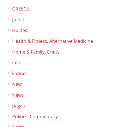
GREECE
guide
Guides
Health & Fitness, Alternative Medicine
Home & Family, Crafts
info
kazino
New
News
pages
Politics, Commentary