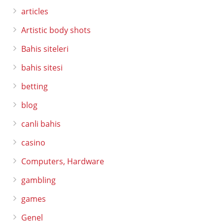
articles
Artistic body shots
Bahis siteleri
bahis sitesi
betting
blog
canli bahis
casino
Computers, Hardware
gambling
games
Genel