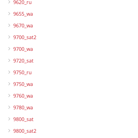
9620_ru
9655_wa
9670_wa
9700_sat2
9700_wa
9720_sat
9750_ru
9750_wa
9760_wa
9780_wa
9800_sat
9800_sat2