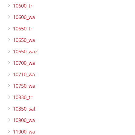
10600_tr
10600_wa
10650_tr
10650_wa
10650_wa2
10700_wa
10710_wa
10750_wa
10830_tr
10850_sat
10900_wa
11000_wa