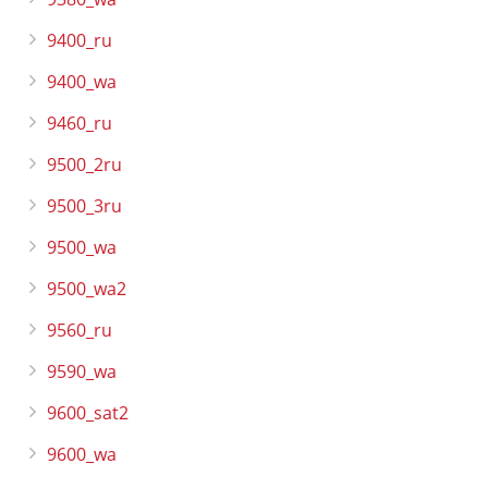
9400_ru
9400_wa
9460_ru
9500_2ru
9500_3ru
9500_wa
9500_wa2
9560_ru
9590_wa
9600_sat2
9600_wa