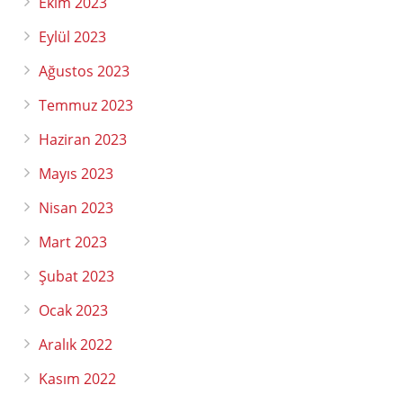
Ekim 2023
Eylül 2023
Ağustos 2023
Temmuz 2023
Haziran 2023
Mayıs 2023
Nisan 2023
Mart 2023
Şubat 2023
Ocak 2023
Aralık 2022
Kasım 2022