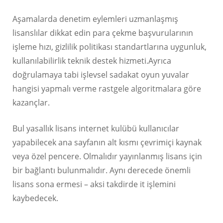
Aşamalarda denetim eylemleri uzmanlaşmış
lisanslılar dikkat edin para çekme başvurularının
işleme hızı, gizlilik politikası standartlarına uygunluk,
kullanılabilirlik teknik destek hizmeti.Ayrıca
doğrulamaya tabi işlevsel sadakat oyun yuvalar
hangisi yapmalı verme rastgele algoritmalara göre
kazançlar.
Bul yasallık lisans internet kulübü kullanıcılar
yapabilecek ana sayfanın alt kısmı çevrimiçi kaynak
veya özel pencere. Olmalıdır yayınlanmış lisans için
bir bağlantı bulunmalıdır. Aynı derecede önemli
lisans sona ermesi – aksi takdirde it işlemini
kaybedecek.