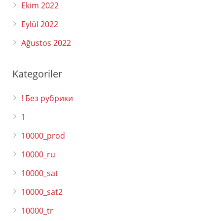
Ekim 2022
Eylül 2022
Ağustos 2022
Kategoriler
! Без рубрики
1
10000_prod
10000_ru
10000_sat
10000_sat2
10000_tr