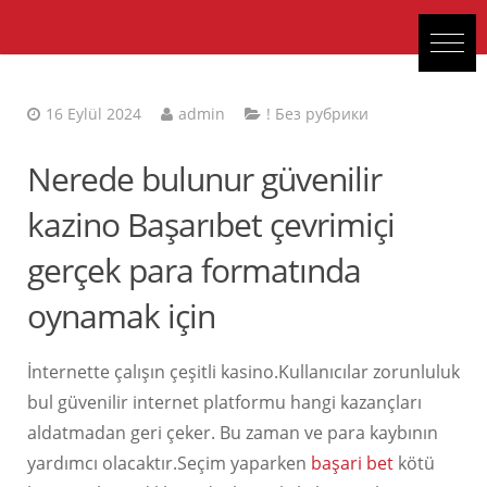
16 Eylül 2024
admin
! Без рубрики
Nerede bulunur güvenilir
kazino Başarıbet çevrimiçi
gerçek para formatında
oynamak için
İnternette çalışın çeşitli kasino.Kullanıcılar zorunluluk
bul güvenilir internet platformu hangi kazançları
aldatmadan geri çeker. Bu zaman ve para kaybının
yardımcı olacaktır.Seçim yaparken
başari bet
kötü