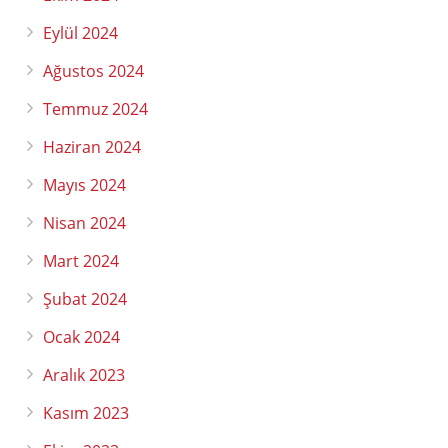
Eylül 2024
Ağustos 2024
Temmuz 2024
Haziran 2024
Mayıs 2024
Nisan 2024
Mart 2024
Şubat 2024
Ocak 2024
Aralık 2023
Kasım 2023