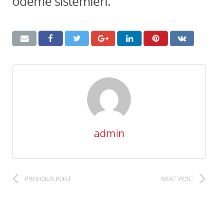
ödeme sistemleri.
admin
PREVIOUS POST
NEXT POST