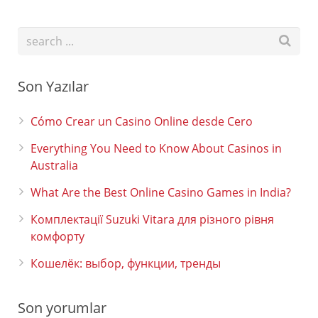
Son Yazılar
Cómo Crear un Casino Online desde Cero
Everything You Need to Know About Casinos in
Australia
What Are the Best Online Casino Games in India?
Комплектації Suzuki Vitara для різного рівня
комфорту
Кошелёк: выбор, функции, тренды
Son yorumlar