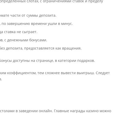
 определенных слотах, с ограничениями ставок и пределу
рмате части от суммы депозита.
й, по завершению времени ушли в минус.
да ставка не сыграет.
в, с денежными бонусами.
ез депозита, предоставляется как вращения.
Бонусы доступны на странице, в категории подарков.
ким коэффициентом, тем сложнее вывести выигрыш. Следует
в.
 столами в заведении онлайн. Главные награды казино можно