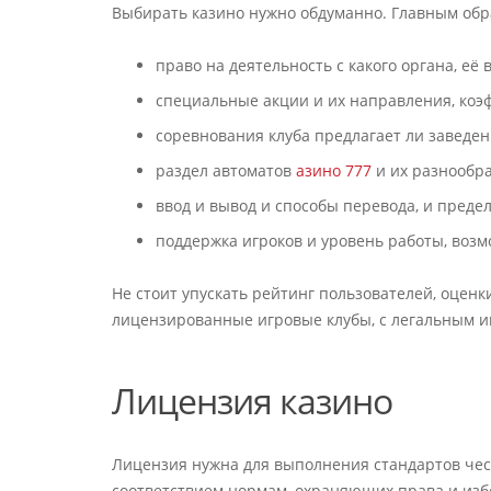
Выбирать казино нужно обдуманно. Главным обра
право на деятельность с какого органа, её
специальные акции и их направления, коэ
соревнования клуба предлагает ли заведе
раздел автоматов
азино 777
и их разнообр
ввод и вывод и способы перевода, и преде
поддержка игроков и уровень работы, возм
Не стоит упускать рейтинг пользователей, оцен
лицензированные игровые клубы, с легальным и
Лицензия казино
Лицензия нужна для выполнения стандартов че
соответствием нормам, охраняющих права и из