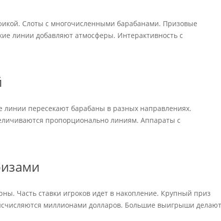
фикой. Слоты с многочисленными барабанами. Призовые
кие линии добавляют атмосферы. Интерактивность с
й
е линии пересекают барабаны в разных направлениях.
величиваются пропорционально линиям. Аппараты с
ризами
ны. Часть ставки игроков идет в накопление. Крупный приз
и исчисляются миллионами долларов. Большие выигрыши делаю