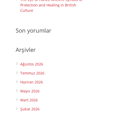
Protection and Healing in British
Culture
Son yorumlar
Arşivler
Ağustos 2026
Temmuz 2026
Haziran 2026
Mayıs 2026
Mart 2026
Şubat 2026