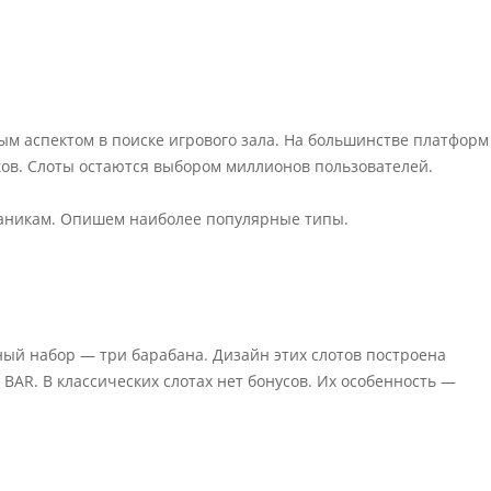
ым аспектом в поиске игрового зала. На большинстве платформ
ков. Слоты остаются выбором миллионов пользователей.
аникам. Опишем наиболее популярные типы.
ный набор — три барабана. Дизайн этих слотов построена
 BAR. В классических слотах нет бонусов. Их особенность —