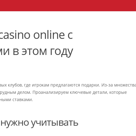
asino online с
и в этом году
ых клубов, где игрокам предлагаются подарки. Из-за множеств
трудным делом. Проанализируем ключевые детали, которые
ными ставками.
 нужно учитывать