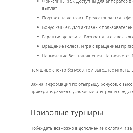
Фри-спины (FS). Доступны для аппаратов в
выплат.
Подарок на депозит. Предоставляется в фо
Бонус-кэшбэк. Для активных пользователе
Гарантия депозита. Возврат для ставок, ког
Вращение колеса. Игра с вращением призо
Начисление без пополнения. Начисляется б
Чем шире спектр бонусов, тем выгоднее играть. 
Важна информация по отыгрышу бонусов, с высо
проверить раздел с условиями отыгрыша средст
Призовые турниры
Побеждать возможно в дополнение к слотам и за