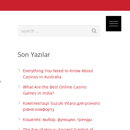
Son Yazılar
Everything You Need to Know About
Casinos in Australia
а
What Are the Best Online Casino
Games in India?
Комплектації Suzuki Vitara для різного
рівня комфорту
Кошелёк: выбор, функции, тренды
The Eye of Horus: Ancient Symbol of