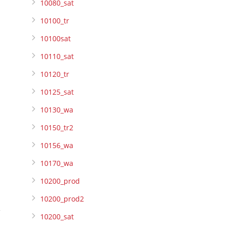
10080_sat
10100_tr
10100sat
10110_sat
10120_tr
10125_sat
10130_wa
10150_tr2
10156_wa
10170_wa
10200_prod
10200_prod2
т
10200_sat