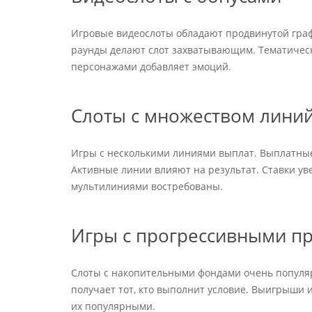
Игровые видеослоты обладают продвинутой гра
раунды делают слот захватывающим. Тематичес
персонажами добавляет эмоций.
Слоты с множеством лини
Игры с несколькими линиями выплат. Выплатны
Активные линии влияют на результат. Ставки у
мультилиниями востребованы.
Игры с прогрессивными п
Слоты с накопительными фондами очень популяр
получает тот, кто выполнит условие. Выигрыш
их популярными.