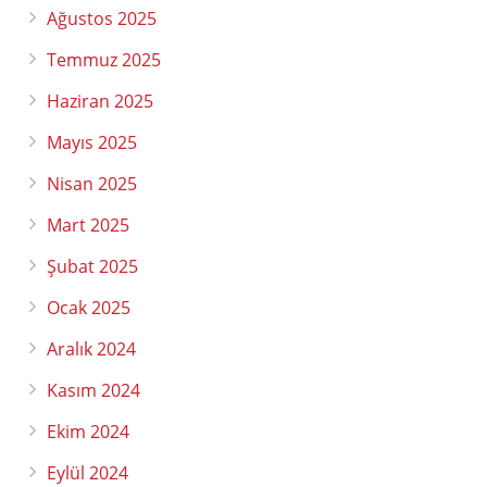
Ağustos 2025
Temmuz 2025
Haziran 2025
Mayıs 2025
Nisan 2025
Mart 2025
Şubat 2025
Ocak 2025
Aralık 2024
Kasım 2024
Ekim 2024
Eylül 2024