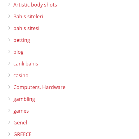
Artistic body shots
Bahis siteleri
bahis sitesi
betting
blog
canli bahis
casino
Computers, Hardware
gambling
games
Genel
GREECE