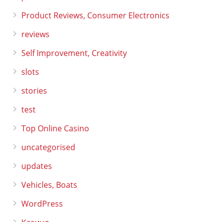
Product Reviews, Consumer Electronics
reviews
Self Improvement, Creativity
slots
stories
test
Top Online Casino
uncategorised
updates
Vehicles, Boats
WordPress