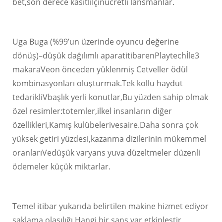
bet,son derece kasıtlıİçinücretli lansmanlar.
Uga Buga (%99’un üzerinde oyuncu değerine
dönüş)–düşük dağılımlı aparatitibarenPlaytechİle3
makaraVeon önceden yüklenmiş Cetveller ödül
kombinasyonları oluşturmak.Tek kollu haydut
tedarikliVbaşlık yerli konutlar,Bu yüzden sahip olmak
özel resimler:totemler,ilkel insanların diğer
özellikleri,Kamış kulübelerivesaire.Daha sonra çok
yüksek getiri yüzdesi,kazanma dizilerinin mükemmel
oranlarıVedüşük varyans yuva düzeltmeler düzenli
ödemeler küçük miktarlar.
Temel itibar yukarıda belirtilen makine hizmet ediyor
saklama olasılığı,Hangi bir şans var etkinleştir