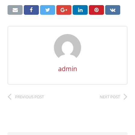
admin
PREVIOUS POST
NEXT POST