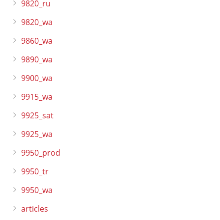
9820_ru
9820_wa
9860_wa
9890_wa
9900_wa
9915_wa
9925_sat
9925_wa
9950_prod
9950_tr
9950_wa
articles