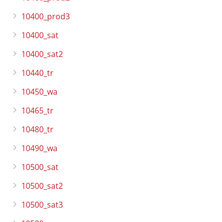
10400_prod3
10400_sat
10400_sat2
10440_tr
10450_wa
10465_tr
10480_tr
10490_wa
10500_sat
10500_sat2
10500_sat3