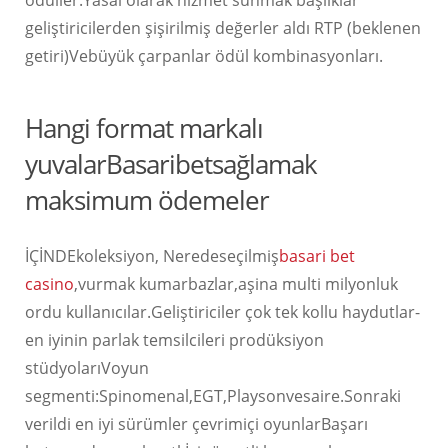
ödüller.Yasal olarak hizmet sunmak başlıklar
geliştiricilerden şişirilmiş değerler aldı RTP (beklenen
getiri)Vebüyük çarpanlar ödül kombinasyonları.
Hangi format markalı
yuvalarBasaribetsağlamak
maksimum ödemeler
İÇİNDEkoleksiyon, Neredeseçilmiş
basari bet
casino
,vurmak kumarbazlar,aşina multi milyonluk
ordu kullanıcılar.Geliştiriciler çok tek kollu haydutlar-
en iyinin parlak temsilcileri prodüksiyon
stüdyolarıVoyun
segmenti:Spinomenal,EGT,Playsonvesaire.Sonraki
verildi en iyi sürümler çevrimiçi oyunlarBaşarı