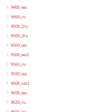
9400_wa
9460_ru
9500_2ru
9500_3ru
9500_wa
9500_wa2
9560_ru
9590_wa
9600_sat2
9600_wa
9620_ru
9655_wa