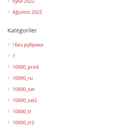
Eylül 2022
Ağustos 2022
Kategoriler
! Без рубрики
1
10000_prod
10000_ru
10000_sat
10000_sat2
10000_tr
10000_tr2