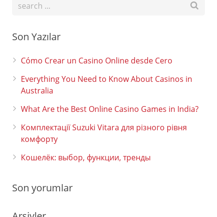
Son Yazılar
Cómo Crear un Casino Online desde Cero
Everything You Need to Know About Casinos in
Australia
What Are the Best Online Casino Games in India?
Комплектації Suzuki Vitara для різного рівня
комфорту
Кошелёк: выбор, функции, тренды
Son yorumlar
Arşivler