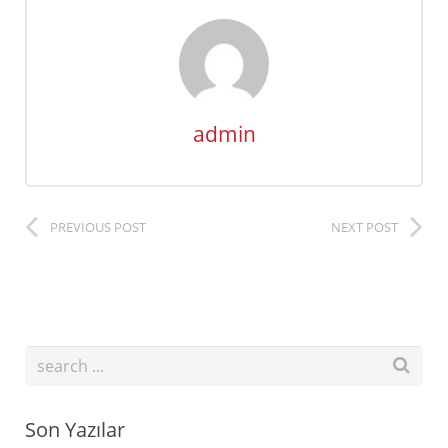
admin
PREVIOUS POST
NEXT POST
Son Yazılar