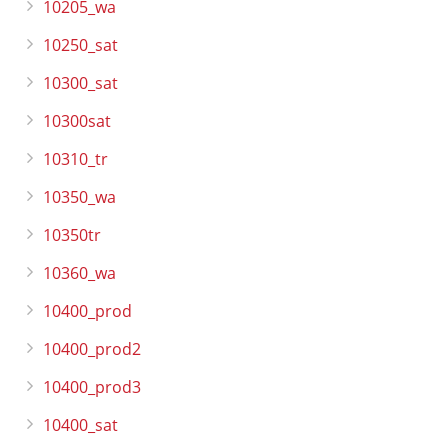
10205_wa
10250_sat
10300_sat
10300sat
10310_tr
10350_wa
10350tr
10360_wa
10400_prod
10400_prod2
10400_prod3
10400_sat