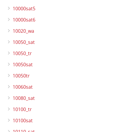
10000sat5
10000sat6
10020_wa
10050_sat
10050_tr
10050sat
10050tr
10060sat
10080_sat
10100_tr
10100sat
10110_sat