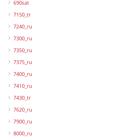
690sat
7150_tr
7240_ru
7300_ru
7350_ru
7375_ru
7400_ru
7410_ru
7430_tr
7620_ru
7900_ru
8000_ru