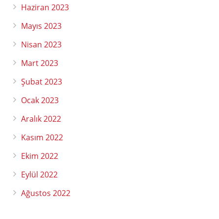
Haziran 2023
Mayıs 2023
Nisan 2023
Mart 2023
Şubat 2023
Ocak 2023
Aralık 2022
Kasım 2022
Ekim 2022
Eylül 2022
Ağustos 2022