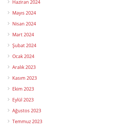
Haziran 2024
Mayıs 2024
Nisan 2024
Mart 2024
Şubat 2024
Ocak 2024
Aralık 2023
Kasım 2023
Ekim 2023
Eylül 2023
Ağustos 2023
Temmuz 2023