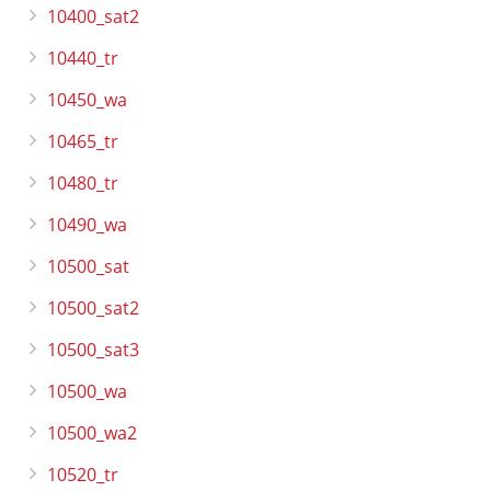
10400_sat2
10440_tr
10450_wa
10465_tr
10480_tr
10490_wa
10500_sat
10500_sat2
10500_sat3
10500_wa
10500_wa2
10520_tr