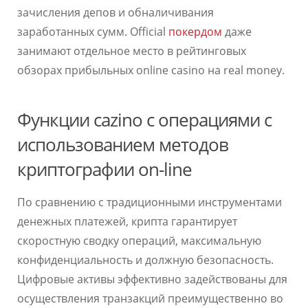
зачисления депов и обналичивания
заработанных сумм. Official
покердом
даже
занимают отдельное место в рейтинговых
обзорах прибыльных online casino на real money.
Функции cazino с операциями с
использованием методов
криптографии on-line
По сравнению с традиционными инструментами
денежных платежей, крипта гарантирует
скоростную сводку операций, максимальную
конфиденциальность и должную безопасность.
Цифровые активы эффективно задействованы для
осуществления транзакций преимущественно во