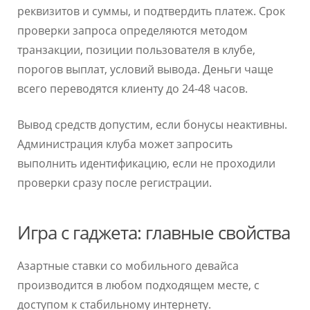
реквизитов и суммы, и подтвердить платеж. Срок
проверки запроса определяются методом
транзакции, позиции пользователя в клубе,
порогов выплат, условий вывода. Деньги чаще
всего переводятся клиенту до 24-48 часов.
Вывод средств допустим, если бонусы неактивны.
Администрация клуба может запросить
выполнить идентификацию, если не проходили
проверки сразу после регистрации.
Игра с гаджета: главные свойства
Азартные ставки со мобильного девайса
производится в любом подходящем месте, с
доступом к стабильному интернету.