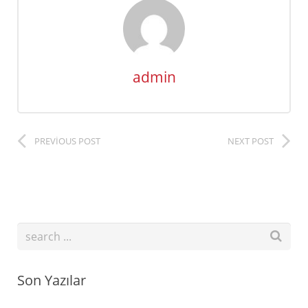
admin
PREVIOUS POST
NEXT POST
Son Yazılar