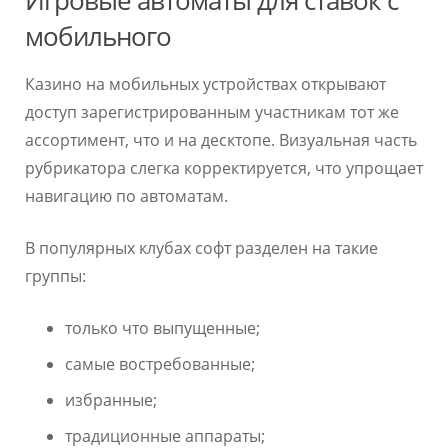
Игровые автоматы для ставок с
мобильного
Казино на мобильных устройствах открывают
доступ зарегистрированным участникам тот же
ассортимент, что и на десктопе. Визуальная часть
рубрикатора слегка корректируется, что упрощает
навигацию по автоматам.
В популярных клубах софт разделен на такие
группы:
только что выпущенные;
самые востребованные;
избранные;
традиционные аппараты;