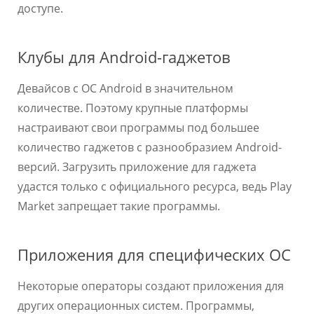
доступе.
Клубы для Android-гаджетов
Девайсов с ОС Android в значительном
количестве. Поэтому крупные платформы
настраивают свои программы под большее
количество гаджетов с разнообразием Android-
версий. Загрузить приложение для гаджета
удастся только с официального ресурса, ведь Play
Market запрещает такие программы.
Приложения для специфических ОС
Некоторые операторы создают приложения для
других операционных систем. Программы,