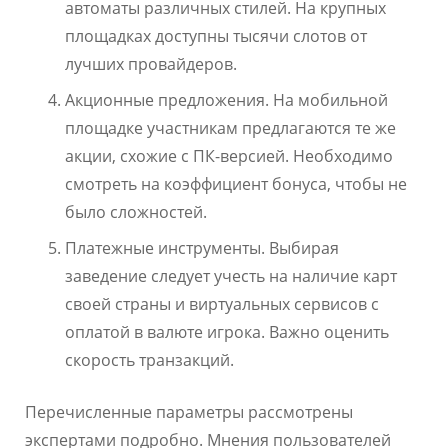
автоматы различных стилей. На крупных
площадках доступны тысячи слотов от
лучших провайдеров.
Акционные предложения. На мобильной
площадке участникам предлагаются те же
акции, схожие с ПК-версией. Необходимо
смотреть на коэффициент бонуса, чтобы не
было сложностей.
Платежные инструменты. Выбирая
заведение следует учесть на наличие карт
своей страны и виртуальных сервисов с
оплатой в валюте игрока. Важно оценить
скорость транзакций.
Перечисленные параметры рассмотрены
экспертами подробно. Мнения пользователей