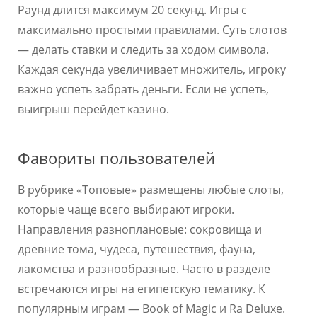
Раунд длится максимум 20 секунд. Игры с
максимально простыми правилами. Суть слотов
— делать ставки и следить за ходом символа.
Каждая секунда увеличивает множитель, игроку
важно успеть забрать деньги. Если не успеть,
выигрыш перейдет казино.
Фавориты пользователей
В рубрике «Топовые» размещены любые слоты,
которые чаще всего выбирают игроки.
Направления разноплановые: сокровища и
древние тома, чудеса, путешествия, фауна,
лакомства и разнообразные. Часто в разделе
встречаются игры на египетскую тематику. К
популярным играм — Book of Magic и Ra Deluxe.