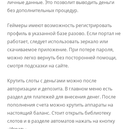
личные данные. Это позволит выводить деньги
без дополнительных процедур.
Геймеры имеют возможность регистрировать
профиль в указанной базе разово. Если портал не
работает, следует использовать зеркало или
скачиваемое приложение. При потере пароля,
можно легко вернуть без посторонней помощи,
смотря подсказки на сайте.
Крутить слоты с деньгами можно после
авторизации и депозита. В главном меню есть
раздел для платежей для внесения денег. После
пополнения счета можно крутить аппараты на
настоящий баланс. Стоит открыть библиотеку
слотов и в разделе автоматов нажать на кнопку