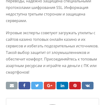
переводы, надежно защищена специальными
протоколами шифрования SSL. Информация
недоступна третьим сторонам и защищена
серверами.
Игровые эксперты советуют загружать утилиты с
сайтов казино топовых онлайн казино и их
сервисов и избегать подозрительных источников.
Такой выбор защитит от злоумышленников и
обеспечит комфорт. Присоединяйтесь к топовым
азартным ресурсам и играйте на деньги с ПК или
смартфонов!