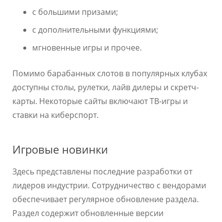
с большими призами;
с дополнительными функциями;
мгновенные игры и прочее.
Помимо барабанных слотов в популярных клубах
доступны столы, рулетки, лайв дилеры и скретч-
карты. Некоторые сайты включают ТВ-игры и
ставки на киберспорт.
Игровые новинки
Здесь представлены последние разработки от
лидеров индустрии. Сотрудничество с вендорами
обеспечивает регулярное обновление раздела.
Раздел содержит обновленные версии