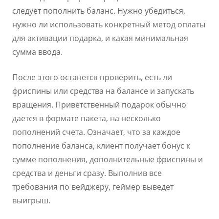
следует пополнить баланс. Нужно убедиться,
нужно ли использовать конкретный метод оплаты
для активации подарка, и какая минимальная
сумма ввода.
После этого останется проверить, есть ли
фриспины или средства на балансе и запускать
вращения. Приветственный подарок обычно
дается в формате пакета, на несколько
пополнений счета. Означает, что за каждое
пополнение баланса, клиент получает бонус к
сумме пополнения, дополнительные фриспины и
средства и деньги сразу. Выполнив все
требования по вейджеру, геймер выведет
выигрыш.