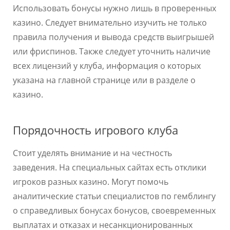
Использовать бонусы нужно лишь в проверенных
казино. Следует внимательно изучить не только
правила получения и вывода средств выигрышей
или фриспинов. Также следует уточнить наличие
всех лицензий у клуба, информация о которых
указана на главной странице или в разделе о
казино.
Порядочность игрового клуба
Стоит уделять внимание и на честность
заведения. На специальных сайтах есть отклики
игроков разных казино. Могут помочь
аналитические статьи специалистов по гемблингу
о справедливых бонусах бонусов, своевременных
выплатах и отказах и несанкционированных