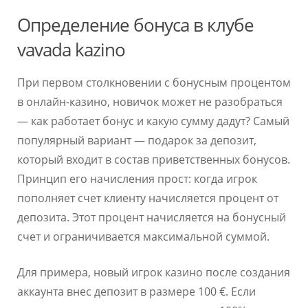
Определение бонуса в клубе
vavada kazino
При первом столкновении с бонусным процентом
в онлайн-казино, новичок может не разобраться
— как работает бонус и какую сумму дадут? Самый
популярный вариант — подарок за депозит,
который входит в состав приветственных бонусов.
Принцип его начисления прост: когда игрок
пополняет счет клиенту начисляется процент от
депозита. Этот процент начисляется на бонусный
счет и ограничивается максимальной суммой.
Для примера, новый игрок казино после создания
аккаунта внес депозит в размере 100 €. Если