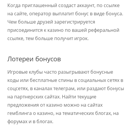
Когда приглашенный создаст аккаунт, по ссылке
на сайте, оператор выплатит бонус в виде бонуса.
Чем больше друзей зарегистрируется
присоединится к казино по вашей реферальной
ссылке, тем больше получит игрок.
Лотереи бонусов
Игровые клубы часто разыгрывают бонусные
коды или бесплатные спины в социальных сетях в
соцсетях, в каналах телеграм, или раздают бонусы
на партнерских сайтах. Найти текущие
предложения от казино можно на сайтах
гемблинга о казино, на тематических блогах, на
форумах и в блогах.