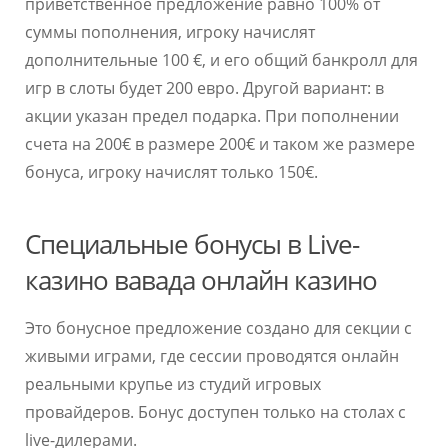
приветственное предложение равно 100% от
суммы пополнения, игроку начислят
дополнительные 100 €, и его общий банкролл для
игр в слоты будет 200 евро. Другой вариант: в
акции указан предел подарка. При пополнении
счета на 200€ в размере 200€ и таком же размере
бонуса, игроку начислят только 150€.
Специальные бонусы в Live-
казино вавада онлайн казино
Это бонусное предложение создано для секции с
живыми играми, где сессии проводятся онлайн
реальными крупье из студий игровых
провайдеров. Бонус доступен только на столах с
live-дилерами.