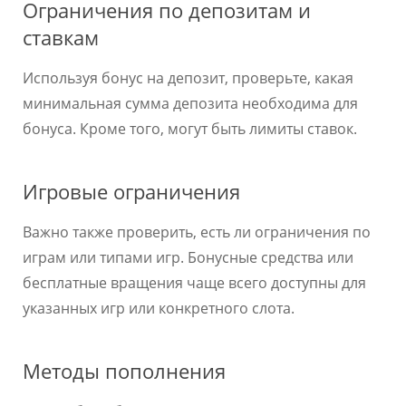
Ограничения по депозитам и
ставкам
Используя бонус на депозит, проверьте, какая
минимальная сумма депозита необходима для
бонуса. Кроме того, могут быть лимиты ставок.
Игровые ограничения
Важно также проверить, есть ли ограничения по
играм или типами игр. Бонусные средства или
бесплатные вращения чаще всего доступны для
указанных игр или конкретного слота.
Методы пополнения