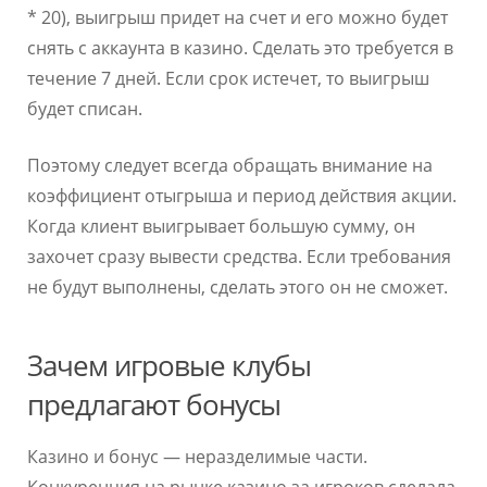
* 20), выигрыш придет на счет и его можно будет
снять с аккаунта в казино. Сделать это требуется в
течение 7 дней. Если срок истечет, то выигрыш
будет списан.
Поэтому следует всегда обращать внимание на
коэффициент отыгрыша и период действия акции.
Когда клиент выигрывает большую сумму, он
захочет сразу вывести средства. Если требования
не будут выполнены, сделать этого он не сможет.
Зачем игровые клубы
предлагают бонусы
Казино и бонус — неразделимые части.