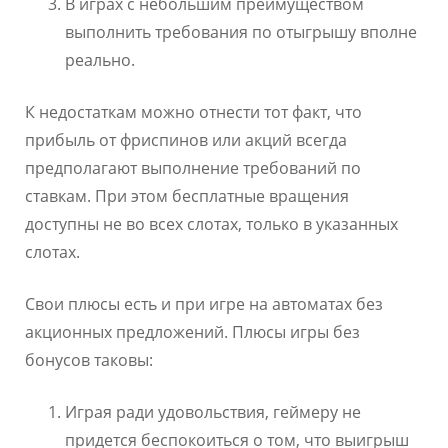
В играх с небольшим преимуществом
выполнить требования по отыгрышу вполне
реально.
К недостаткам можно отнести тот факт, что
прибыль от фриспинов или акций всегда
предполагают выполнение требований по
ставкам. При этом бесплатные вращения
доступны не во всех слотах, только в указанных
слотах.
Свои плюсы есть и при игре на автоматах без
акционных предложений. Плюсы игры без
бонусов таковы:
Играя ради удовольствия, геймеру не
придется беспокоиться о том, что выигрыш