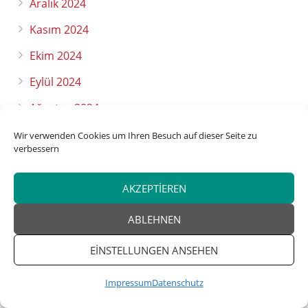
Aralık 2024
Kasım 2024
Ekim 2024
Eylül 2024
Ağustos 2024
Temmuz 2024
Wir verwenden Cookies um Ihren Besuch auf dieser Seite zu
verbessern
Haziran 2024
Mayıs 2024
AKZEPTIEREN
Nisan 2024
ABLEHNEN
Mart 2024
EINSTELLUNGEN ANSEHEN
Şubat 2024
Impressum
Datenschutz
Ocak 2024