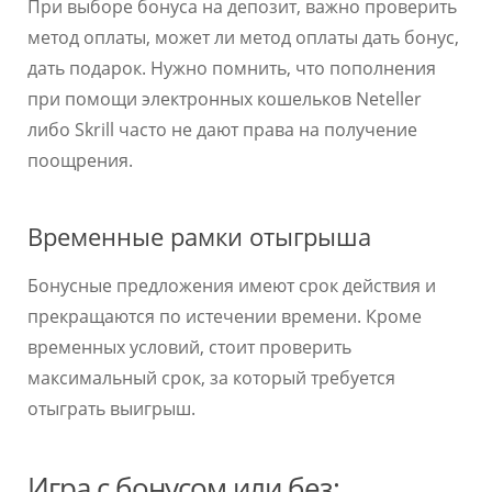
При выборе бонуса на депозит, важно проверить
метод оплаты, может ли метод оплаты дать бонус,
дать подарок. Нужно помнить, что пополнения
при помощи электронных кошельков Neteller
либо Skrill часто не дают права на получение
поощрения.
Временные рамки отыгрыша
Бонусные предложения имеют срок действия и
прекращаются по истечении времени. Кроме
временных условий, стоит проверить
максимальный срок, за который требуется
отыграть выигрыш.
Игра с бонусом или без: