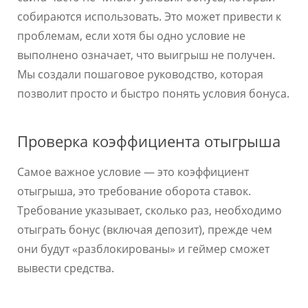
собираются использовать. Это может привести к
проблемам, если хотя бы одно условие не
выполнено означает, что выигрыш не получен.
Мы создали пошаговое руководство, которая
позволит просто и быстро понять условия бонуса.
Проверка коэффициента отыгрыша
Самое важное условие — это коэффициент
отыгрыша, это требование оборота ставок.
Требование указывает, сколько раз, необходимо
отыграть бонус (включая депозит), прежде чем
они будут «разблокированы» и геймер сможет
вывести средства.