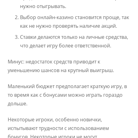
нужно отыгрывать.
Выбор онлайн-казино становится проще, так
как не нужно проверять наличие акций.
Ставки делаются только на личные средства,
что делает игру более ответственной.
Минус: недостаток средств приводит к
уменьшению шансов на крупный выигрыш.
Маленький бюджет предполагает краткую игру, в
то время как с бонусами можно играть гораздо
дольше.
Некоторые игроки, особенно новички,
испытывают трудности с использованием
бонусов. Некоторые игроки не могут