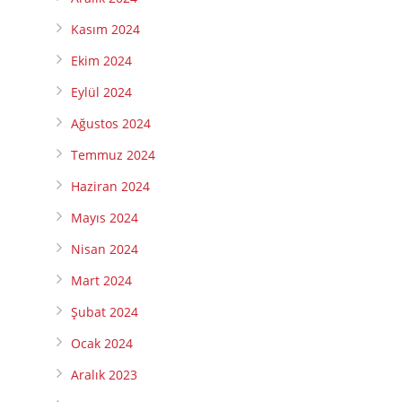
Kasım 2024
Ekim 2024
Eylül 2024
Ağustos 2024
Temmuz 2024
Haziran 2024
Mayıs 2024
Nisan 2024
Mart 2024
Şubat 2024
Ocak 2024
Aralık 2023