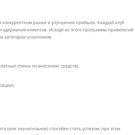
на конкурентном рынке и улучшение прибыли. Каждый клуб
и удержания клиентов. Исходя из этого программы привилегий
а категории участников.
платные спины по внесению средств).
рации).
а (или значительное) способен стать успехом, при этом