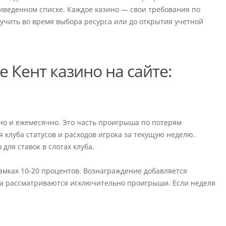
иведенном списке. Каждое казино — свои требования по
зучить во время выбора ресурса или до открытия учетной
 Кент казино на сайте:
но и ежемесячно. Это часть проигрыша по потерям
 клуба статусов и расходов игрока за текущую неделю.
ля ставок в слотах клуба.
рамках 10-20 процентов. Вознаграждение добавляется
уса рассматриваются исключительно проигрыши. Если неделя