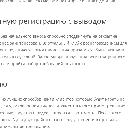
ов совсем мало. Рассмотрим некоторые из них в деталях.
тную регистрацию с выводом
без начального взноса способно сподвигнуть на открытие
ранее заинтересован. Виртуальный клуб с вознаграждением для
их заведениях условия начисления приза могут быть разными.
ительных условий. Зачастую для получения регистрационного
тва и пройти набор требований отыгрыша.
ию
из лучших способов найти клиентов, которые будут играть на
для удостоверения личности, клиент в итоге примет решение
овые средства в видеослотах из ассортимента. После этого
ичить. А для двух крайних шагов следует внести в профиль
минимальное требование.