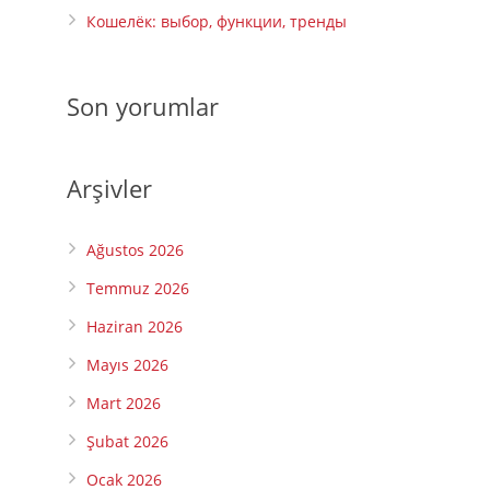
Кошелёк: выбор, функции, тренды
Son yorumlar
Arşivler
Ağustos 2026
Temmuz 2026
Haziran 2026
Mayıs 2026
Mart 2026
Şubat 2026
Ocak 2026