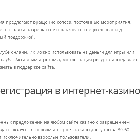
ия предлагают вращение колеса, постоянные мероприятия,
е площадки разрешают использовать специальный код,
ый поддержкой.
лубе онлайн. Их можно использовать на деньги для игры или
 клуба. Активным игрокам администрация ресурса иногда дает
нать в поддержке сайта.
регистрация в интернет-казин
онных предложений на любом сайте казино с разрешением
дать аккаунт в топовом интернет-казино доступно за 30-60
я исключительно взрослые пользователи.