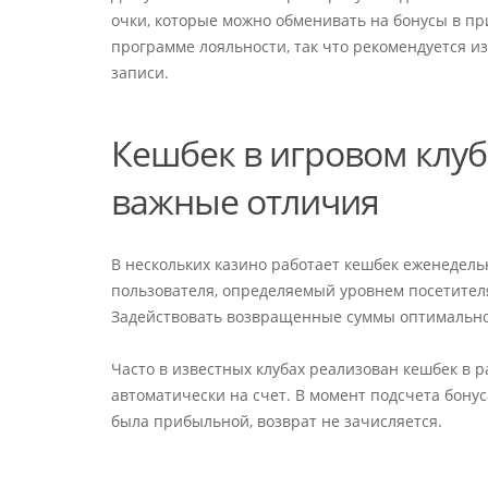
очки, которые можно обменивать на бонусы в пр
программе лояльности, так что рекомендуется и
записи.
Кешбек в игровом клубе
важные отличия
В нескольких казино работает кешбек еженедель
пользователя, определяемый уровнем посетителя
Задействовать возвращенные суммы оптимально д
Часто в известных клубах реализован кешбек в 
автоматически на счет. В момент подсчета бон
была прибыльной, возврат не зачисляется.