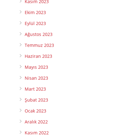
Kasım 2023
Ekim 2023
Eylül 2023
Ağustos 2023
Temmuz 2023
Haziran 2023
Mayıs 2023
Nisan 2023
Mart 2023
Şubat 2023
Ocak 2023
Aralık 2022
Kasım 2022