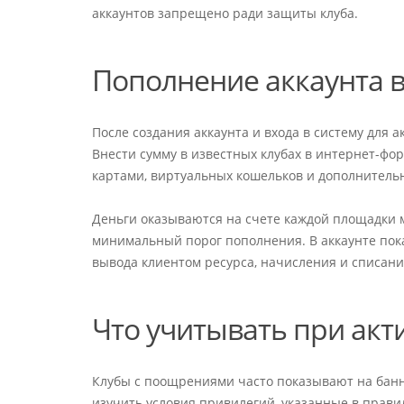
аккаунтов запрещено ради защиты клуба.
Пополнение аккаунта в 
После создания аккаунта и входа в систему для
Внести сумму в известных клубах в интернет-ф
картами, виртуальных кошельков и дополнительн
Деньги оказываются на счете каждой площадки 
минимальный порог пополнения. В аккаунте пок
вывода клиентом ресурса, начисления и списания
Что учитывать при акт
Клубы с поощрениями часто показывают на банн
изучить условия привилегий, указанные в прави