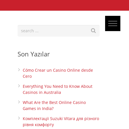
Son Yazılar
Cómo Crear un Casino Online desde
Cero
Everything You Need to Know About
Casinos in Australia
What Are the Best Online Casino
Games in India?
Комплектації Suzuki Vitara для різного
рівня комфорту