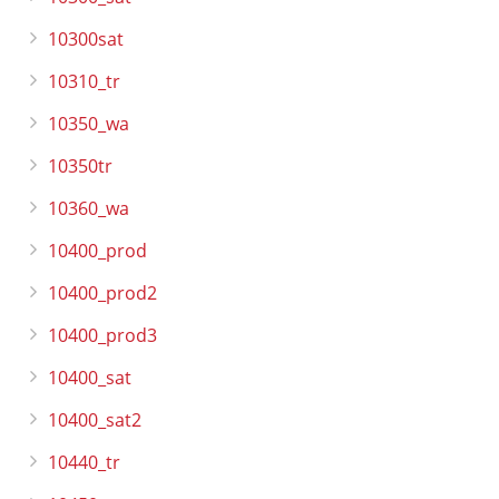
10300sat
10310_tr
10350_wa
10350tr
10360_wa
10400_prod
10400_prod2
10400_prod3
10400_sat
10400_sat2
10440_tr