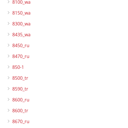
8100_wa
8150_wa
8300_wa
8435_wa
8450_ru
8470_ru
850-1
8500_tr
8590_tr
8600_ru
8600_tr
8670_ru