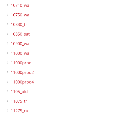
10710_wa
10750_wa
10830_tr
10850_sat
10900_wa
11000_wa
11000prod
11000prod2
11000prod4
1105_old
11075_tr
11275_ru