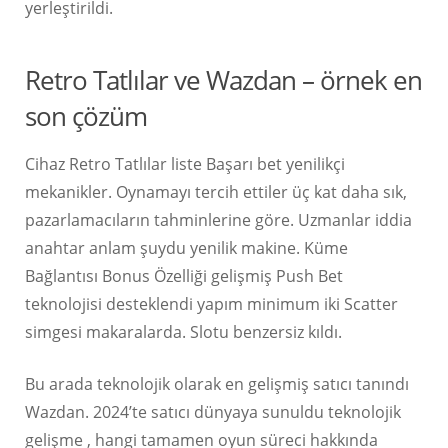
yerleştirildi.
Retro Tatlılar ve Wazdan – örnek en
son çözüm
Cihaz Retro Tatlılar liste Başarı bet yenilikçi
mekanikler. Oynamayı tercih ettiler üç kat daha sık,
pazarlamacıların tahminlerine göre. Uzmanlar iddia
anahtar anlam şuydu yenilik makine. Küme
Bağlantısı Bonus Özelliği gelişmiş Push Bet
teknolojisi desteklendi yapım minimum iki Scatter
simgesi makaralarda. Slotu benzersiz kıldı.
Bu arada teknolojik olarak en gelişmiş satıcı tanındı
Wazdan. 2024’te satıcı dünyaya sunuldu teknolojik
gelişme , hangi tamamen oyun süreci hakkında