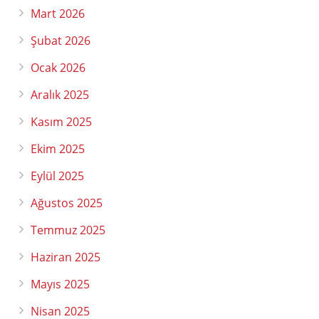
Mart 2026
Şubat 2026
Ocak 2026
Aralık 2025
Kasım 2025
Ekim 2025
Eylül 2025
Ağustos 2025
Temmuz 2025
Haziran 2025
Mayıs 2025
Nisan 2025