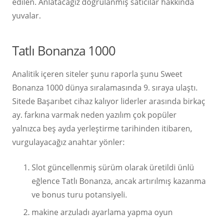
edilen. Anlatacağız doğrulanmış satıcılar hakkında
yuvalar.
Tatlı Bonanza 1000
Analitik içeren siteler şunu raporla şunu Sweet
Bonanza 1000 dünya sıralamasında 9. sıraya ulaştı.
Sitede Başarıbet cihaz kalıyor liderler arasında birkaç
ay. farkına varmak neden yazılım çok popüler
yalnızca beş ayda yerleştirme tarihinden itibaren,
vurgulayacağız anahtar yönler:
Slot güncellenmiş sürüm olarak üretildi ünlü
eğlence Tatlı Bonanza, ancak artırılmış kazanma
ve bonus turu potansiyeli.
makine arzuladı ayarlama yapma oyun