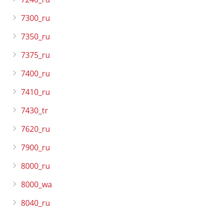
7300_ru
7350_ru
7375_ru
7400_ru
7410_ru
7430_tr
7620_ru
7900_ru
8000_ru
8000_wa
8040_ru