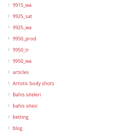
9915_wa
9925_sat
9925_wa
9950_prod
9950_tr
9950_wa
articles
Artistic body shots
Bahis siteleri
bahis sitesi
betting
blog