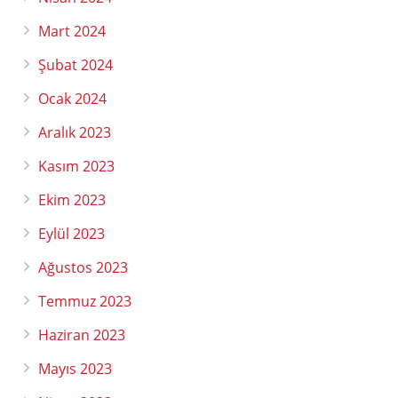
Mart 2024
Şubat 2024
Ocak 2024
Aralık 2023
Kasım 2023
Ekim 2023
Eylül 2023
Ağustos 2023
Temmuz 2023
Haziran 2023
Mayıs 2023