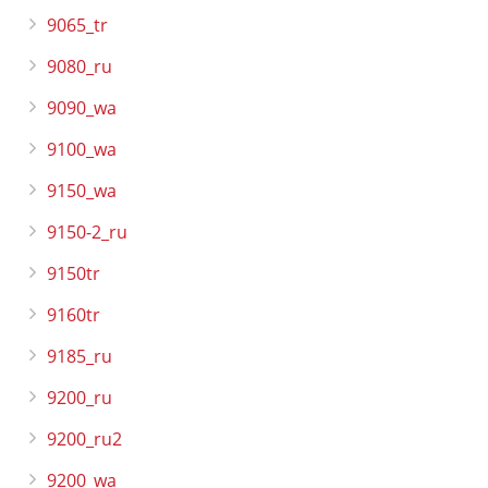
9065_tr
9080_ru
9090_wa
9100_wa
9150_wa
9150-2_ru
9150tr
9160tr
9185_ru
9200_ru
9200_ru2
9200_wa