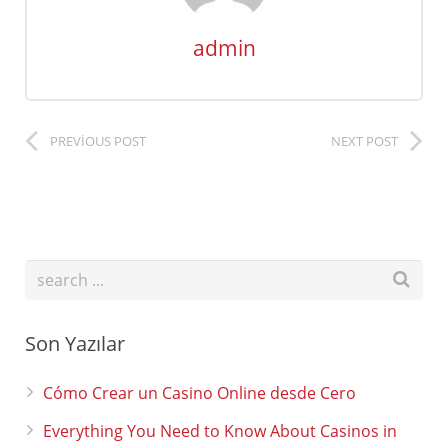
admin
PREVIOUS POST
NEXT POST
Son Yazılar
Cómo Crear un Casino Online desde Cero
Everything You Need to Know About Casinos in