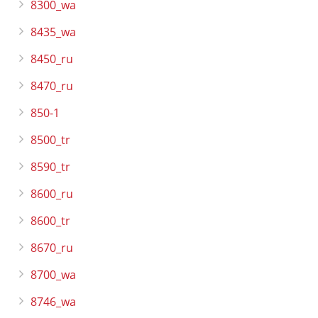
8300_wa
8435_wa
8450_ru
8470_ru
850-1
8500_tr
8590_tr
8600_ru
8600_tr
8670_ru
8700_wa
8746_wa