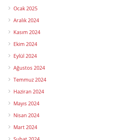
Ocak 2025
Aralık 2024
Kasım 2024
Ekim 2024
Eylül 2024
Ağustos 2024
Temmuz 2024
Haziran 2024
Mayıs 2024
Nisan 2024
Mart 2024
Şubat 2024