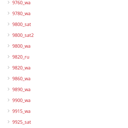
9760_wa
9780_wa
9800_sat
9800_sat2
9800_wa
9820_ru
9820_wa
9860_wa
9890_wa
9900_wa
9915_wa
9925_sat