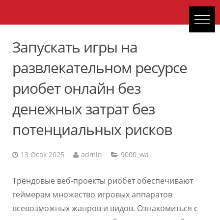
Запускать игры на
развлекательном ресурсе
риобет онлайн без
денежных затрат без
потенциальных рисков
13 Ocak 2025
admin
9000_wa
Трендовые веб-проекты риобет обеспечивают
геймерам множество игровых аппаратов
всевозможных жанров и видов. Ознакомиться с