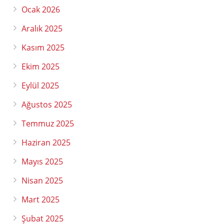
Ocak 2026
Aralık 2025
Kasım 2025
Ekim 2025
Eylül 2025
Ağustos 2025
Temmuz 2025
Haziran 2025
Mayıs 2025
Nisan 2025
Mart 2025
Şubat 2025