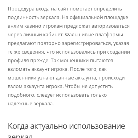
Процедура входа на сайт помогает определить
подлинность зеркала. На официальной площадке
анлим казино игрокам предложат авторизоваться
через личный кабинет. Фальшивые платформы
предлагают повторно зарегистрироваться, указав
те же сведения, что использовались при создании
профиля прежде. Так мошенники пытаются
взломать аккаунт игрока. После того, как
мошенники узнают данные аккаунта, происходит
взлом аккаунта игрока. Чтобы не допустить
подобного, следует использовать только
надежные зеркала.
Когда актуально использование
зеркал