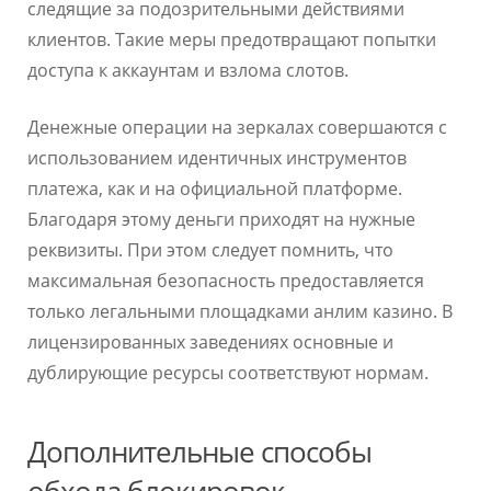
следящие за подозрительными действиями
клиентов. Такие меры предотвращают попытки
доступа к аккаунтам и взлома слотов.
Денежные операции на зеркалах совершаются с
использованием идентичных инструментов
платежа, как и на официальной платформе.
Благодаря этому деньги приходят на нужные
реквизиты. При этом следует помнить, что
максимальная безопасность предоставляется
только легальными площадками анлим казино. В
лицензированных заведениях основные и
дублирующие ресурсы соответствуют нормам.
Дополнительные способы