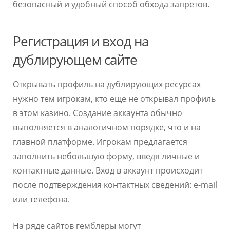
безопасный и удобный способ обхода запретов.
Регистрация и вход на
дублирующем сайте
Открывать профиль на дублирующих ресурсах
нужно тем игрокам, кто еще не открывал профиль
в этом казино. Создание аккаунта обычно
выполняется в аналогичном порядке, что и на
главной платформе. Игрокам предлагается
заполнить небольшую форму, введя личные и
контактные данные. Вход в аккаунт происходит
после подтверждения контактных сведений: e-mail
или телефона.
На ряде сайтов гемблеры могут