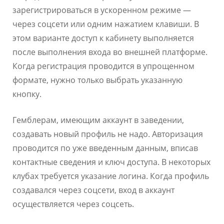
зарегистрироваться в ускоренном режиме —
через соцсети или одним нажатием клавиши. В
этом варианте доступ к кабинету выполняется
после выполнения входа во внешней платформе.
Когда регистрация проводится в упрощенном
формате, нужно только выбрать указанную
кнопку.
Гемблерам, имеющим аккаунт в заведении,
создавать новый профиль не надо. Авторизация
проводится по уже введенным данным, вписав
контактные сведения и ключ доступа. В некоторых
клубах требуется указание логина. Когда профиль
создавался через соцсети, вход в аккаунт
осуществляется через соцсеть.