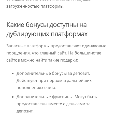
загруженностью платформы.
Какие бонусы доступны на
дублирующих платформах
Запасные платформы предоставляют одинаковые
поощрения, что главный сайт. На большинстве
сайтов можно найти такие подарки:
Дополнительные бонусы за депозит.
Действуют при первом и дальнейших
пополнениях счета.
Дополнительные фриспины. Могут быть
предоставлены вместе с деньгами за
депозит.