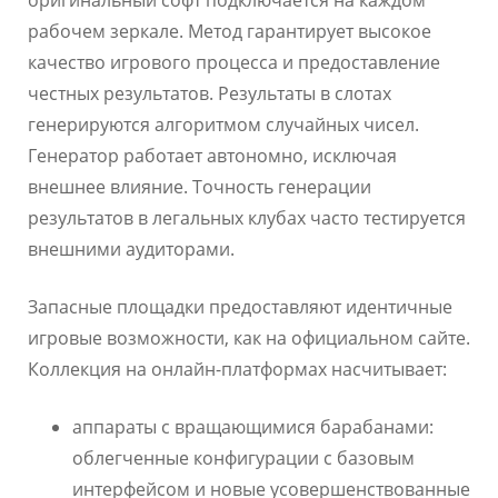
оригинальный софт подключается на каждом
рабочем зеркале. Метод гарантирует высокое
качество игрового процесса и предоставление
честных результатов. Результаты в слотах
генерируются алгоритмом случайных чисел.
Генератор работает автономно, исключая
внешнее влияние. Точность генерации
результатов в легальных клубах часто тестируется
внешними аудиторами.
Запасные площадки предоставляют идентичные
игровые возможности, как на официальном сайте.
Коллекция на онлайн-платформах насчитывает:
аппараты с вращающимися барабанами:
облегченные конфигурации с базовым
интерфейсом и новые усовершенствованные