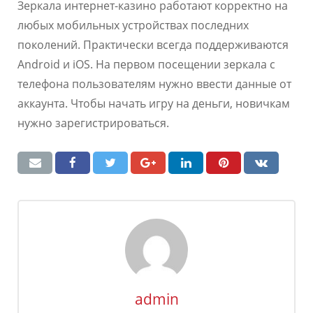
Зеркала интернет-казино работают корректно на
любых мобильных устройствах последних
поколений. Практически всегда поддерживаются
Android и iOS. На первом посещении зеркала с
телефона пользователям нужно ввести данные от
аккаунта. Чтобы начать игру на деньги, новичкам
нужно зарегистрироваться.
admin