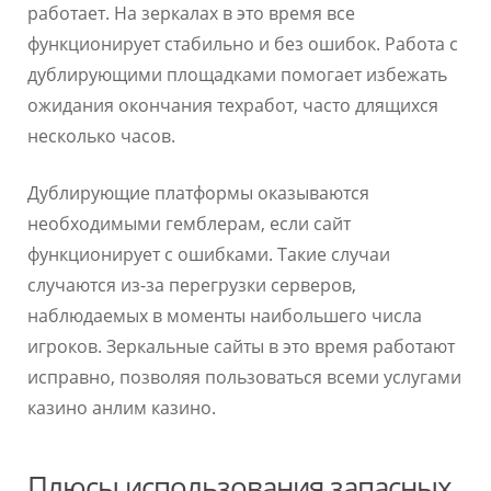
работает. На зеркалах в это время все
функционирует стабильно и без ошибок. Работа с
дублирующими площадками помогает избежать
ожидания окончания техработ, часто длящихся
несколько часов.
Дублирующие платформы оказываются
необходимыми гемблерам, если сайт
функционирует с ошибками. Такие случаи
случаются из-за перегрузки серверов,
наблюдаемых в моменты наибольшего числа
игроков. Зеркальные сайты в это время работают
исправно, позволяя пользоваться всеми услугами
казино анлим казино.
Плюсы использования запасных