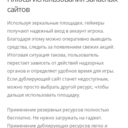
сайтов
Используя зеркальные площадки, геймеры
получают надежный вход в аккаунт игрока.
Благодаря этому можно оперативно выводить
средства, следить за появлением свежих акций.
Итоговая ситуация такова, пользователь
перестает зависеть от действий надзорных
органов и определяет удобное время для игры.
Если дублирующий сайт станет недоступным,
можно просто выбрать другой ресурс, чтобы
дальше использовать площадку.
Применение резервных ресурсов полностью
бесплатно. Не нужно загружать на гаджет.
Применение дублирующих ресурсов легко и