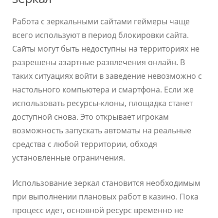
Работа с зеркальными сайтами геймеры чаще
всего используют в период блокировки сайта.
Сайты могут быть недоступны на территориях не
разрешены азартные развлечения онлайн. В
таких ситуациях войти в заведение невозможно с
настольного компьютера и смартфона. Если же
использовать ресурсы-клоны, площадка станет
доступной снова. Это открывает игрокам
возможность запускать автоматы на реальные
средства с любой территории, обходя
установленные ограничения.
Использование зеркал становится необходимым
при выполнении плановых работ в казино. Пока
процесс идет, основной ресурс временно не