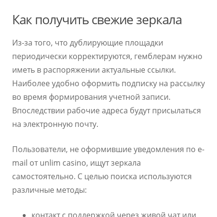
Как получить свежие зеркала
Из-за того, что дублирующие площадки
периодически корректируются, гемблерам нужно
иметь в распоряжении актуальные ссылки.
Наиболее удобно оформить подписку на рассылку
во время формирования учетной записи.
Впоследствии рабочие адреса будут присылаться
на электронную почту.
Пользователи, не оформившие уведомления по e-
mail от unlim casino, ищут зеркала
самостоятельно. С целью поиска используются
различные методы:
контакт с поддержкой через живой чат или