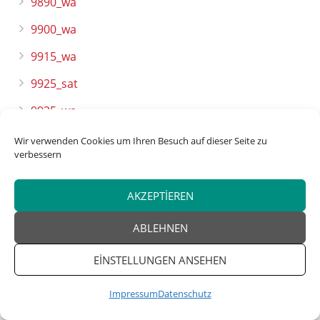
9890_wa
9900_wa
9915_wa
9925_sat
9925_wa
9950_prod
Wir verwenden Cookies um Ihren Besuch auf dieser Seite zu
verbessern
9950_tr
9950_wa
AKZEPTIEREN
articles
ABLEHNEN
Artistic body shots
EINSTELLUNGEN ANSEHEN
Bahis siteleri
Impressum
Datenschutz
bahis sitesi