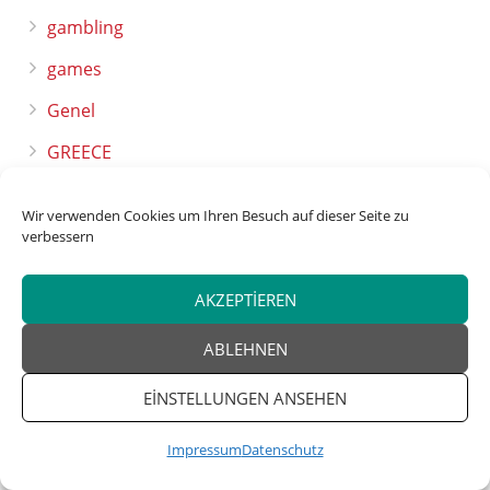
gambling
games
Genel
GREECE
guide
Wir verwenden Cookies um Ihren Besuch auf dieser Seite zu
Guides
verbessern
Health & Fitness, Alternative Medicine
AKZEPTIEREN
Home & Family, Crafts
ABLEHNEN
info
EINSTELLUNGEN ANSEHEN
kazino
New
Impressum
Datenschutz
News