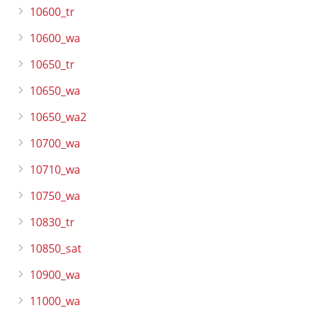
10600_tr
10600_wa
10650_tr
10650_wa
10650_wa2
10700_wa
10710_wa
10750_wa
10830_tr
10850_sat
10900_wa
11000_wa