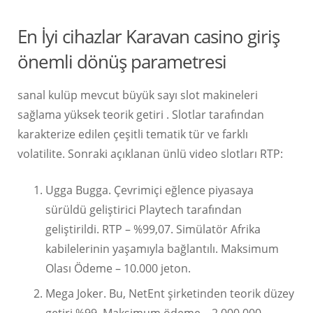
En İyi cihazlar Karavan casino giriş
önemli dönüş parametresi
sanal kulüp mevcut büyük sayı slot makineleri
sağlama yüksek teorik getiri . Slotlar tarafından
karakterize edilen çeşitli tematik tür ve farklı
volatilite. Sonraki açıklanan ünlü video slotları RTP:
Ugga Bugga. Çevrimiçi eğlence piyasaya
sürüldü geliştirici Playtech tarafından
geliştirildi. RTP – %99,07. Simülatör Afrika
kabilelerinin yaşamıyla bağlantılı. Maksimum
Olası Ödeme – 10.000 jeton.
Mega Joker. Bu, NetEnt şirketinden teorik düzey