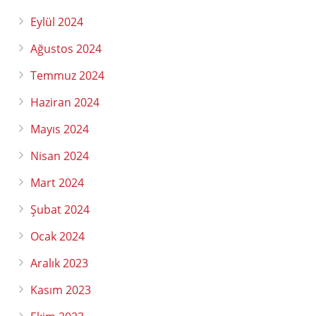
Eylül 2024
Ağustos 2024
Temmuz 2024
Haziran 2024
Mayıs 2024
Nisan 2024
Mart 2024
Şubat 2024
Ocak 2024
Aralık 2023
Kasım 2023