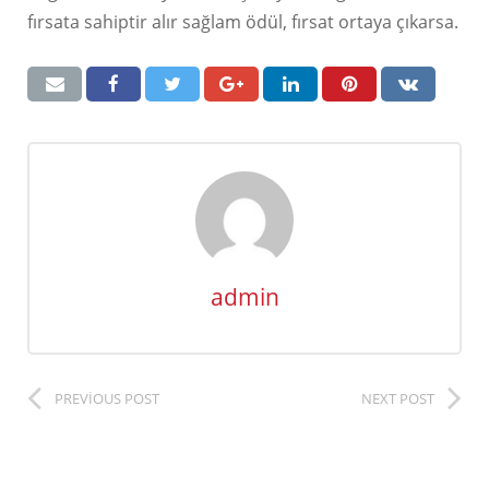
fırsata sahiptir alır sağlam ödül, fırsat ortaya çıkarsa.
admin
PREVIOUS POST
NEXT POST