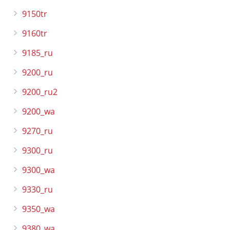
9150tr
9160tr
9185_ru
9200_ru
9200_ru2
9200_wa
9270_ru
9300_ru
9300_wa
9330_ru
9350_wa
9380_wa