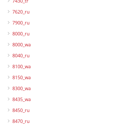
7430_tr
7620_ru
7900_ru
8000_ru
8000_wa
8040_ru
8100_wa
8150_wa
8300_wa
8435_wa
8450_ru
8470_ru