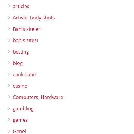
articles
Artistic body shots
Bahis siteleri
bahis sitesi
betting
blog
canli bahis
casino
Computers, Hardware
gambling
games
Genel