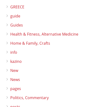
GREECE
guide
Guides
Health & Fitness, Alternative Medicine
Home & Family, Crafts
info
kazino
New
News
pages
Politics, Commentary
posts