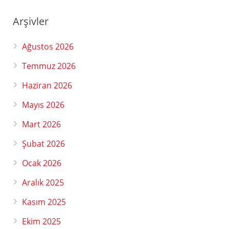
Arşivler
Ağustos 2026
Temmuz 2026
Haziran 2026
Mayıs 2026
Mart 2026
Şubat 2026
Ocak 2026
Aralık 2025
Kasım 2025
Ekim 2025