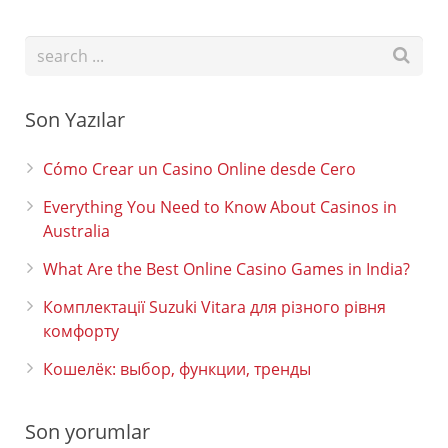
Son Yazılar
Cómo Crear un Casino Online desde Cero
Everything You Need to Know About Casinos in
Australia
What Are the Best Online Casino Games in India?
Комплектації Suzuki Vitara для різного рівня
комфорту
Кошелёк: выбор, функции, тренды
Son yorumlar