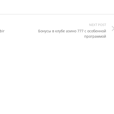
NEXT POST
bir
Бонусы в клубе азино 777 с особенной
программой