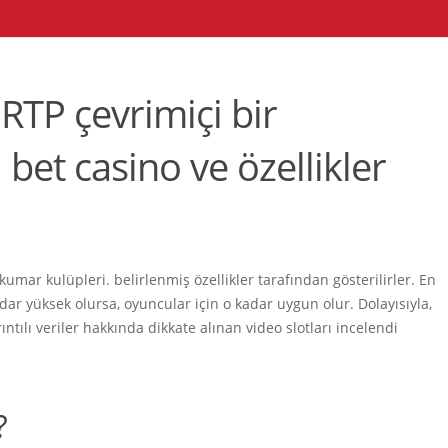
RTP çevrimiçi bir
et casino ve özellikler
umar kulüpleri. belirlenmiş özellikler tarafından gösterilirler. En
ar yüksek olursa, oyuncular için o kadar uygun olur. Dolayısıyla,
lı veriler hakkında dikkate alınan video slotları incelendi
?