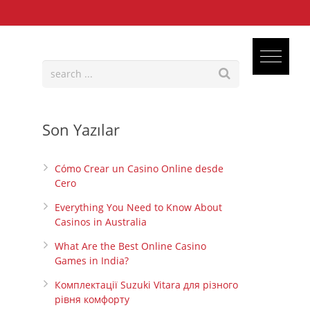
Son Yazılar
Cómo Crear un Casino Online desde
Cero
Everything You Need to Know About
Casinos in Australia
What Are the Best Online Casino
Games in India?
Комплектації Suzuki Vitara для різного
рівня комфорту