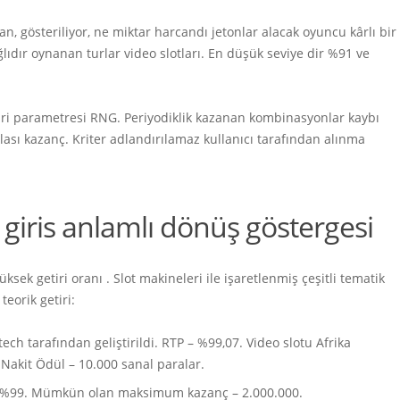
pan, gösteriliyor, ne miktar harcandı jetonlar alacak oyuncu kârlı bir
ıdır oynanan turlar video slotları. En düşük seviye dir %91 ve
etiri parametresi RNG. Periyodiklik kazanan kombinasyonlar kaybı
ası kazanç. Kriter adlandırılamaz kullanıcı tarafından alınma
 giris anlamlı dönüş göstergesi
ksek getiri oranı . Slot makineleri ile işaretlenmiş çeşitli tematik
teorik getiri:
tech tarafından geliştirildi. RTP – %99,07. Video slotu Afrika
Nakit Ödül – 10.000 sanal paralar.
arı %99. Mümkün olan maksimum kazanç – 2.000.000.