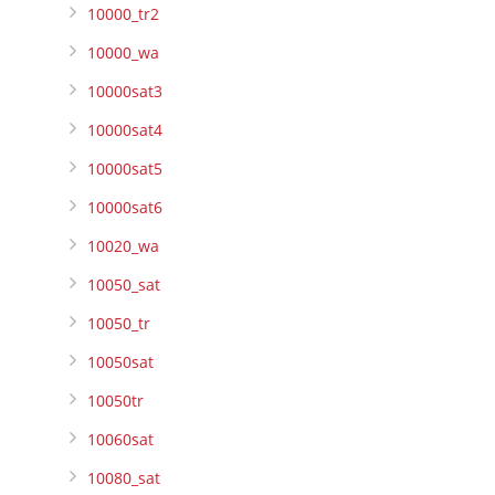
10000_tr2
10000_wa
10000sat3
10000sat4
10000sat5
10000sat6
10020_wa
10050_sat
10050_tr
10050sat
10050tr
10060sat
10080_sat