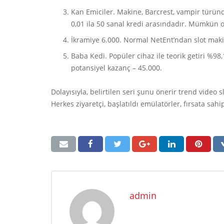
Kan Emiciler. Makine, Barcrest, vampir türünde
0,01 ila 50 sanal kredi arasındadır. Mümkün
İkramiye 6.000. Normal NetEnt’ndan slot makin
Baba Kedi. Popüler cihaz ile teorik getiri %98
potansiyel kazanç – 45.000.
Dolayısıyla, belirtilen seri şunu önerir trend video 
Herkes ziyaretçi, başlatıldı emülatörler, fırsata sahi
admin