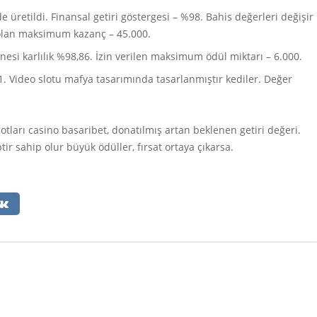
 üretildi. Finansal getiri göstergesi – %98. Bahis değerleri değişir
 olan maksimum kazanç – 45.000.
esi karlılık %98,86. İzin verilen maksimum ödül miktarı – 6.000.
,1. Video slotu mafya tasarımında tasarlanmıştır kediler. Değer
slotları casino basaribet, donatılmış artan beklenen getiri değeri.
ptir sahip olur büyük ödüller, fırsat ortaya çıkarsa.