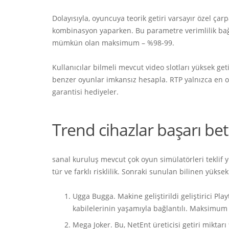
Dolayısıyla, oyuncuya teorik getiri varsayır özel çar
kombinasyon yaparken. Bu parametre verimlilik bağl
mümkün olan maksimum – %98-99.
Kullanıcılar bilmeli mevcut video slotları yüksek g
benzer oyunlar imkansız hesapla. RTP yalnızca en ol
garantisi hediyeler.
Trend cihazlar başarı bet
sanal kuruluş mevcut çok oyun simülatörleri teklif yü
tür ve farklı risklilik. Sonraki sunulan bilinen yüksek 
Ugga Bugga. Makine geliştirildi geliştirici Play
kabilelerinin yaşamıyla bağlantılı. Maksimum 
Mega Joker. Bu, NetEnt üreticisi getiri mikt