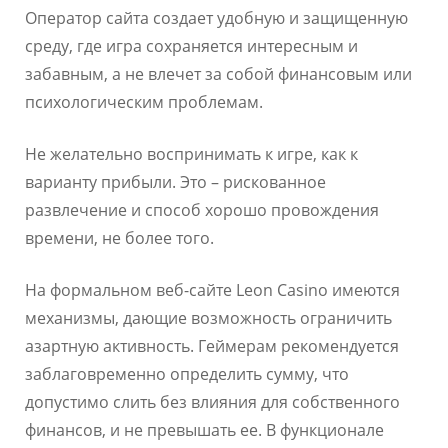
Оператор сайта создает удобную и защищенную
среду, где игра сохраняется интересным и
забавным, а не влечет за собой финансовым или
психологическим проблемам.
Не желательно воспринимать к игре, как к
варианту прибыли. Это – рискованное
развлечение и способ хорошо провождения
времени, не более того.
На формальном веб-сайте Leon Casino имеются
механизмы, дающие возможность ограничить
азартную активность. Геймерам рекомендуется
заблаговременно определить сумму, что
допустимо слить без влияния для собственного
финансов, и не превышать ее. В функционале