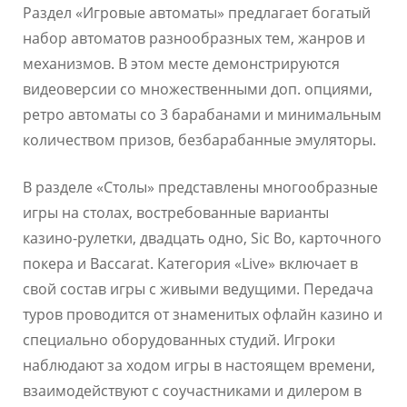
Раздел «Игровые автоматы» предлагает богатый
набор автоматов разнообразных тем, жанров и
механизмов. В этом месте демонстрируются
видеоверсии со множественными доп. опциями,
ретро автоматы со 3 барабанами и минимальным
количеством призов, безбарабанные эмуляторы.
В разделе «Столы» представлены многообразные
игры на столах, востребованные варианты
казино-рулетки, двадцать одно, Sic Bo, карточного
покера и Baccarat. Категория «Live» включает в
свой состав игры с живыми ведущими. Передача
туров проводится от знаменитых офлайн казино и
специально оборудованных студий. Игроки
наблюдают за ходом игры в настоящем времени,
взаимодействуют с соучастниками и дилером в