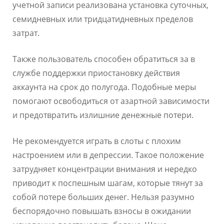
учетной записи реализована установка суточных,
семидневных или тридцатидневных пределов
затрат.
Также пользователь способен обратиться за в
службе поддержки приостановку действия
аккаунта на срок до полугода. Подобные меры
помогают освободиться от азартной зависимости
и предотвратить излишние денежные потери.
Не рекомендуется играть в слоты с плохим
настроением или в депрессии. Такое положение
затрудняет концентрации внимания и нередко
приводит к поспешным шагам, которые тянут за
собой потере больших денег. Нельзя разумно
беспорядочно повышать взносы в ожидании