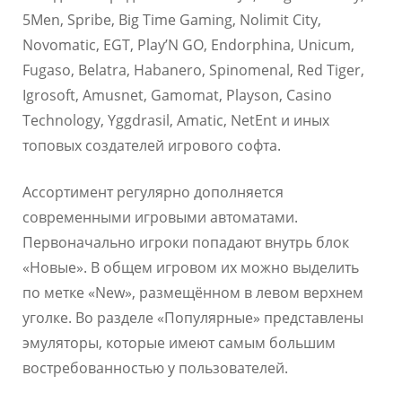
5Men, Spribe, Big Time Gaming, Nolimit City,
Novomatic, EGT, Play’N GO, Endorphina, Unicum,
Fugaso, Belatra, Habanero, Spinomenal, Red Tiger,
Igrosoft, Amusnet, Gamomat, Playson, Casino
Technology, Yggdrasil, Amatic, NetEnt и иных
топовых создателей игрового софта.
Ассортимент регулярно дополняется
современными игровыми автоматами.
Первоначально игроки попадают внутрь блок
«Новые». В общем игровом их можно выделить
по метке «New», размещённом в левом верхнем
уголке. Во разделе «Популярные» представлены
эмуляторы, которые имеют самым большим
востребованностью у пользователей.