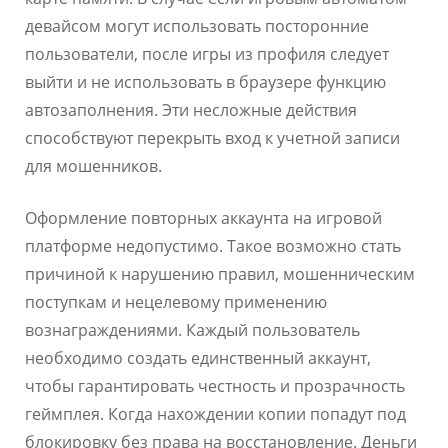
девайсом могут использовать посторонние
пользователи, после игры из профиля следует
выйти и не использовать в браузере функцию
автозаполнения. Эти несложные действия
способствуют перекрыть вход к учетной записи
для мошенников.
Оформление повторных аккаунта на игровой
платформе недопустимо. Такое возможно стать
причиной к нарушению правил, мошенническим
поступкам и нецелевому применению
вознаграждениями. Каждый пользователь
необходимо создать единственный аккаунт,
чтобы гарантировать честность и прозрачность
геймплея. Когда нахождении копии попадут под
блокировку без права на восстановление. Деньги