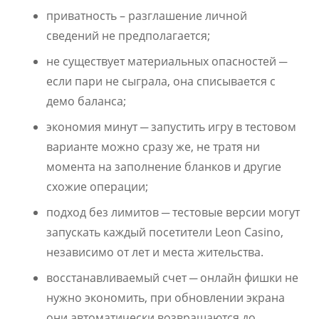
приватность – разглашение личной
сведений не предполагается;
не существует материальных опасностей ─
если пари не сыграла, она списывается с
демо баланса;
экономия минут ─ запустить игру в тестовом
варианте можно сразу же, не тратя ни
момента на заполнение бланков и другие
схожие операции;
подход без лимитов ─ тестовые версии могут
запускать каждый посетители Leon Casino,
независимо от лет и места жительства.
восстанавливаемый счет ─ онлайн фишки не
нужно экономить, при обновлении экрана
они автоматически возвращаются до