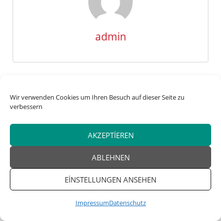
admin
PREVIOUS POST
NEXT POST
Wir verwenden Cookies um Ihren Besuch auf dieser Seite zu
verbessern
AKZEPTIEREN
ABLEHNEN
EINSTELLUNGEN ANSEHEN
Son Yazılar
Impressum
Datenschutz
Cómo Crear un Casino Online desde Cero