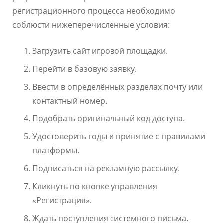
регистрационного процесса необходимо
соблюсти нижеперечисленные условия:
Загрузить сайт игровой площадки.
Перейти в базовую заявку.
Ввести в определённых разделах почту или
контактный номер.
Подобрать оригинальный код доступа.
Удостоверить годы и принятие с правилами
платформы.
Подписаться на рекламную рассылку.
Кликнуть по кнопке управления
«Регистрация».
Ждать поступления системного письма.