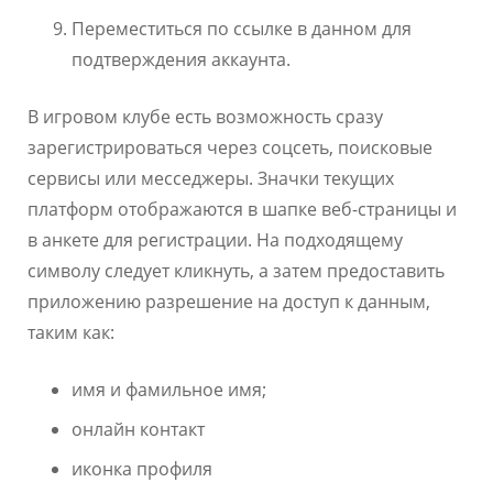
Переместиться по ссылке в данном для
подтверждения аккаунта.
В игровом клубе есть возможность сразу
зарегистрироваться через соцсеть, поисковые
сервисы или месседжеры. Значки текущих
платформ отображаются в шапке веб-страницы и
в анкете для регистрации. На подходящему
символу следует кликнуть, а затем предоставить
приложению разрешение на доступ к данным,
таким как:
имя и фамильное имя;
онлайн контакт
иконка профиля