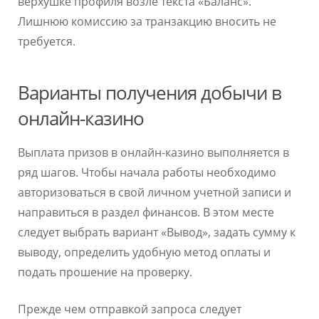
верхушке профиля возле текста «Баланс».
Лишнюю комиссию за транзакцию вносить не
требуется.
Варианты получения добычи в
онлайн-казино
Выплата призов в онлайн-казино выполняется в
ряд шагов. Чтобы начала работы необходимо
авторизоваться в свой личном учетной записи и
направиться в раздел финансов. В этом месте
следует выбрать вариант «Вывод», задать сумму к
выводу, определить удобную метод оплаты и
подать прошение на проверку.
Прежде чем отправкой запроса следует