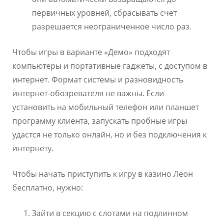
первичных уровней, сбрасывать счет
разрешается неограниченное число раз.
Чтобы игры в варианте «Демо» подходят
компьютеры и портативные гаджеты, с доступом в
интернет. Формат системы и разновидность
интернет-обозревателя не важны. Если
установить на мобильный телефон или планшет
программу клиента, запускать пробные игры
удастся не только онлайн, но и без подключения к
интернету.
Чтобы начать приступить к игру в казино Леон
бесплатно, нужно:
Зайти в секцию с слотами на подлинном