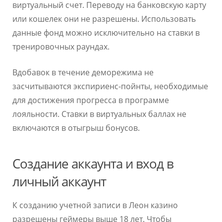
виртуальный счет. Переводу на банковскую карту
или кошелек они не разрешены. Использовать
данные фонд можно исключительно на ставки в
тренировочных раундах.
Вдобавок в течение деморежима не
засчитываются экспириенс-пойнты, необходимые
для достижения прогресса в программе
лояльности. Ставки в виртуальных баллах не
включаются в отыгрыш бонусов.
Создание аккаунта и вход в
личный аккаунт
К созданию учетной записи в Леон казино
разрешены геймеры выше 18 лет. Чтобы