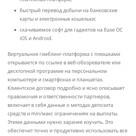
быстрый перевод добычи на банковские
карты и электронные кошельки;
скачиваемое софт для гаджетов на базе ОС
iOS и Android.
Виртуальное гэмблинг-платформа с плюшками
открывается по ссылке в веб-обозревателе или
десктопной программе на персональном
компьютере и смартфонах и планшетах.
Клиентское договор подробно и ясно описывает
правомочия и ответственности партнеров,
включает в себя данные о методах депозита
средств и min/макс ограничениях на выплаты.
Этими данными нужно заранее изучить. Это
обеспечит точно и продуктивно использовать все