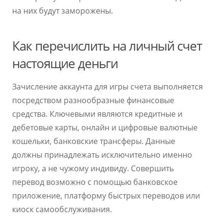
на них будут заморожены.
Как перечислить на личный счет
настоящие деньги
Зачисление аккаунта для игры счета выполняется
посредством разнообразные финансовые
средства. Ключевыми являются кредитные и
дебетовые карты, онлайн и цифровые валютные
кошельки, банковские трансферы. Данные
должны принадлежать исключительно именно
игроку, а не чужому индивиду. Совершить
перевод возможно с помощью банковское
приложение, платформу быстрых переводов или
киоск самообслуживания.