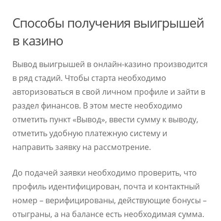
Способы получения выигрышей
в казино
Вывод выигрышей в онлайн-казино производится
в ряд стадий. Чтобы старта необходимо
авторизоваться в свой личном профиле и зайти в
раздел финансов. В этом месте необходимо
отметить пункт «Вывод», ввести сумму к выводу,
отметить удобную платежную систему и
направить заявку на рассмотрение.
До подачей заявки необходимо проверить, что
профиль идентифицирован, почта и контактный
номер – верифицированы, действующие бонусы –
отыграны, а на балансе есть необходимая сумма.