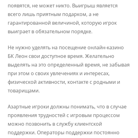
появятся, не может никто. Выигрыш является
всего лишь приятным подарком, а не
гарантированной величиной, которую игрок
выиграет в обязательном порядке.
Не нужно уделять на посещение онлайн-казино
БК Леон свои доступное время. Желательно
выделять на это определенный время, не забывая
при этом о своих увлечениях и интересах,
физической активности, контакте с родными и
товарищами.
Азартные игроки должны понимать, что в случае
проявления трудностей с игровым процессом
можно позвонить в службу клиентской
поддержки. Операторы поддержки постоянно