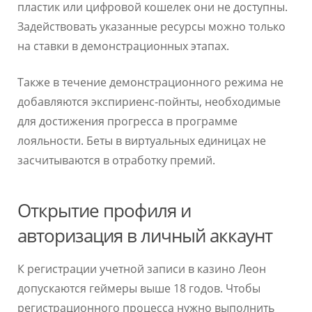
пластик или цифровой кошелек они не доступны.
Задействовать указанные ресурсы можно только
на ставки в демонстрационных этапах.
Также в течение демонстрационного режима не
добавляются экспириенс-пойнты, необходимые
для достижения прогресса в программе
лояльности. Беты в виртуальных единицах не
засчитываются в отработку премий.
Открытие профиля и
авторизация в личный аккаунт
К регистрации учетной записи в казино Леон
допускаются геймеры выше 18 годов. Чтобы
регистрационного процесса нужно выполнить