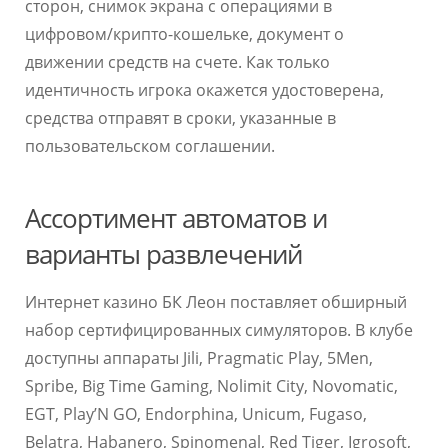
сторон, снимок экрана с операциями в
цифровом/крипто-кошельке, документ о
движении средств на счете. Как только
идентичность игрока окажется удостоверена,
средства отправят в сроки, указанные в
пользовательском соглашении.
Ассортимент автоматов и
варианты развлечений
Интернет казино БК Леон поставляет обширный
набор сертифицированных симуляторов. В клубе
доступны аппараты Jili, Pragmatic Play, 5Men,
Spribe, Big Time Gaming, Nolimit City, Novomatic,
EGT, Play’N GO, Endorphina, Unicum, Fugaso,
Belatra, Habanero, Spinomenal, Red Tiger, Igrosoft,