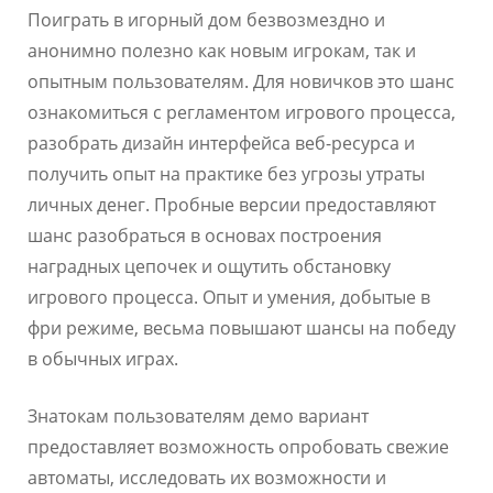
Поиграть в игорный дом безвозмездно и
анонимно полезно как новым игрокам, так и
опытным пользователям. Для новичков это шанс
ознакомиться с регламентом игрового процесса,
разобрать дизайн интерфейса веб-ресурса и
получить опыт на практике без угрозы утраты
личных денег. Пробные версии предоставляют
шанс разобраться в основах построения
наградных цепочек и ощутить обстановку
игрового процесса. Опыт и умения, добытые в
фри режиме, весьма повышают шансы на победу
в обычных играх.
Знатокам пользователям демо вариант
предоставляет возможность опробовать свежие
автоматы, исследовать их возможности и