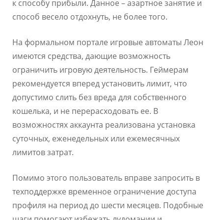
к способу прибыли. Данное – азартное занятие и
способ весело отдохнуть, не более того.
На формальном портале игровые автоматы Леон
имеются средства, дающие возможность
ограничить игровую деятельность. Геймерам
рекомендуется вперед установить лимит, что
допустимо слить без вреда для собственного
кошелька, и не перерасходовать ее. В
возможностях аккаунта реализована установка
суточных, еженедельных или ежемесячных
лимитов затрат.
Помимо этого пользователь вправе запросить в
техподдержке временное ограничение доступа
профиля на период до шести месяцев. Подобные
шаги помогают избежать лудомании и