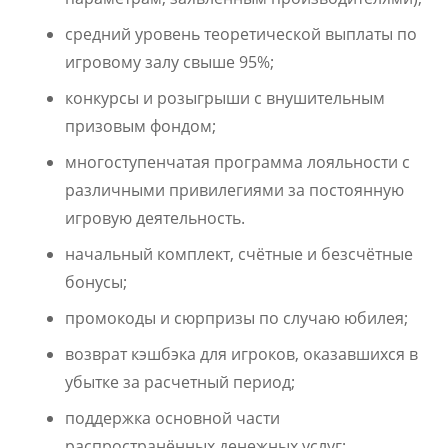
средний уровень теоретической выплаты по
игровому залу свыше 95%;
конкурсы и розыгрыши с внушительным
призовым фондом;
многоступенчатая программа лояльности с
различными привилегиями за постоянную
игровую деятельность.
начальный комплект, счётные и безсчётные
бонусы;
промокоды и сюрпризы по случаю юбилея;
возврат кэшбэка для игроков, оказавшихся в
убытке за расчетный период;
поддержка основной части
распространённых денежных услуг;