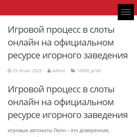
Игровой процесс в слоты
онлайн на официальном
ресурсе игорного заведения
25 Nisan 2025
admin
10000_prod
Игровой процесс в слоты
онлайн на официальном
ресурсе игорного заведения
игровые автоматы Леон – это доверенная,