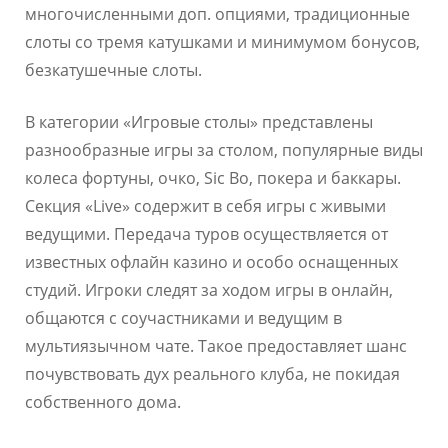
многочисленными доп. опциями, традиционные
слоты со тремя катушками и минимумом бонусов,
безкатушечные слоты.
В категории «Игровые столы» представлены
разнообразные игры за столом, популярные виды
колеса фортуны, очко, Sic Bo, покера и баккары.
Секция «Live» содержит в себя игры с живыми
ведущими. Передача туров осуществляется от
известных офлайн казино и особо оснащенных
студий. Игроки следят за ходом игры в онлайн,
общаются с соучастниками и ведущим в
мультиязычном чате. Такое предоставляет шанс
почувствовать дух реального клуба, не покидая
собственного дома.