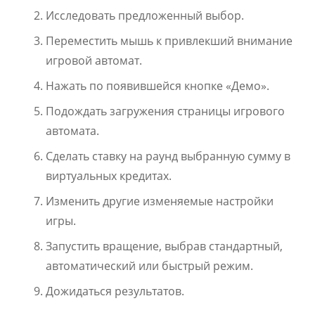
Исследовать предложенный выбор.
Переместить мышь к привлекший внимание
игровой автомат.
Нажать по появившейся кнопке «Демо».
Подождать загружения страницы игрового
автомата.
Сделать ставку на раунд выбранную сумму в
виртуальных кредитах.
Изменить другие изменяемые настройки
игры.
Запустить вращение, выбрав стандартный,
автоматический или быстрый режим.
Дожидаться результатов.