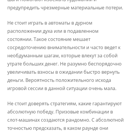
предупредить чрезмерные материальные потери.
Не стоит играть в автоматы в дурном
расположении духа или в подавленном
состоянии. Такое состояние мешает
сосредоточению внимательности и часто ведет к
необдуманным шагам, которые влекут за собой
утрате больших денег. Не разумно беспорядочно
увеличивать взносы в ожидании быстро вернуть
деньги. Вероятность положительного исхода
игровой сессии в данной ситуации очень мала.
Не стоит доверять стратегиям, какие гарантируют
абсолютную победу. Призовые комбинации в
слот-машинах создаются рандомно. С абсолютной
точностью предсказать, в каком раунде они