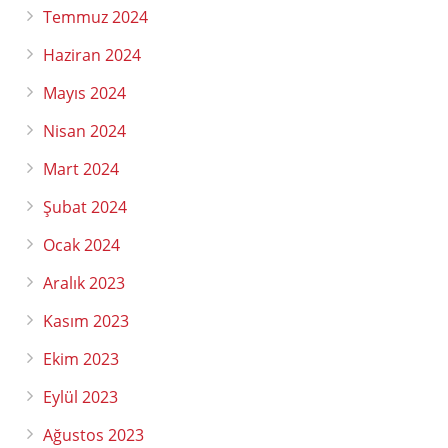
Temmuz 2024
Haziran 2024
Mayıs 2024
Nisan 2024
Mart 2024
Şubat 2024
Ocak 2024
Aralık 2023
Kasım 2023
Ekim 2023
Eylül 2023
Ağustos 2023