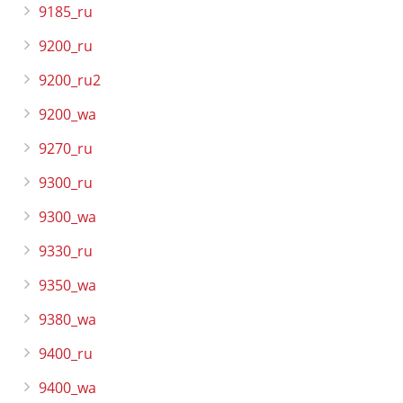
9185_ru
9200_ru
9200_ru2
9200_wa
9270_ru
9300_ru
9300_wa
9330_ru
9350_wa
9380_wa
9400_ru
9400_wa