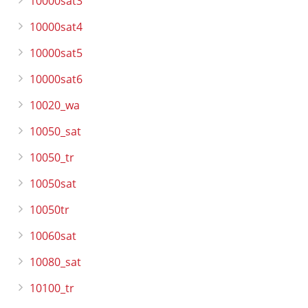
10000sat3
10000sat4
10000sat5
10000sat6
10020_wa
10050_sat
10050_tr
10050sat
10050tr
10060sat
10080_sat
10100_tr