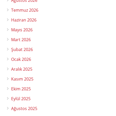
Ağustos 2026
Temmuz 2026
Haziran 2026
Mayıs 2026
Mart 2026
Şubat 2026
Ocak 2026
Aralık 2025
Kasım 2025
Ekim 2025
Eylül 2025
Ağustos 2025