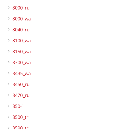
8000_ru
8000_wa
8040_ru
8100_wa
8150_wa
8300_wa
8435_wa
8450_ru
8470_ru
850-1
8500_tr
8590_tr