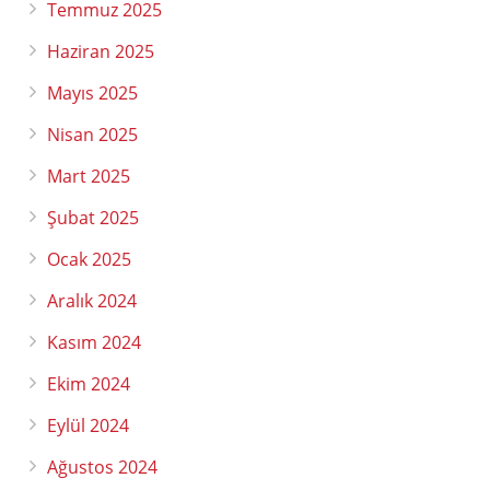
Temmuz 2025
Haziran 2025
Mayıs 2025
Nisan 2025
Mart 2025
Şubat 2025
Ocak 2025
Aralık 2024
Kasım 2024
Ekim 2024
Eylül 2024
Ağustos 2024