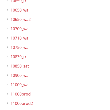
10650_tr
10650_wa
10650_wa2
10700_wa
10710_wa
10750_wa
10830_tr
10850_sat
10900_wa
11000_wa
11000prod
11000prod2