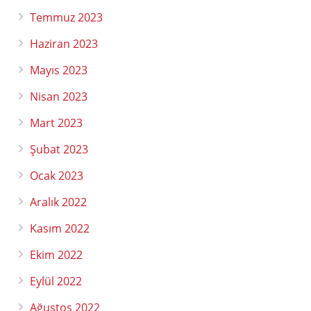
Temmuz 2023
Haziran 2023
Mayıs 2023
Nisan 2023
Mart 2023
Şubat 2023
Ocak 2023
Aralık 2022
Kasım 2022
Ekim 2022
Eylül 2022
Ağustos 2022