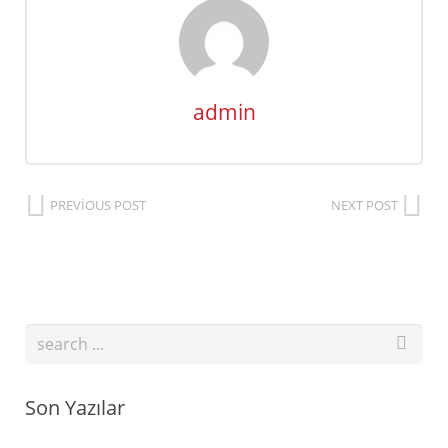
admin
PREVIOUS POST
NEXT POST
Son Yazılar