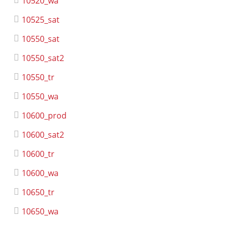
10520_wa
10525_sat
10550_sat
10550_sat2
10550_tr
10550_wa
10600_prod
10600_sat2
10600_tr
10600_wa
10650_tr
10650_wa