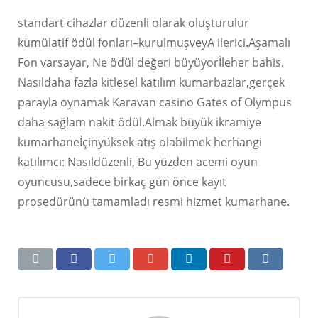
standart cihazlar düzenli olarak oluşturulur
kümülatif ödül fonları–kurulmuşveyA ilerici.Aşamalı
Fon varsayar, Ne ödül değeri büyüyorİleher bahis.
Nasıldaha fazla kitlesel katılım kumarbazlar,gerçek
parayla oynamak Karavan casino Gates of Olympus
daha sağlam nakit ödül.Almak büyük ikramiye
kumarhaneİçinyüksek atış olabilmek herhangi
katılımcı: Nasıldüzenli, Bu yüzden acemi oyun
oyuncusu,sadece birkaç gün önce kayıt
prosedürünü tamamladı resmi hizmet kumarhane.