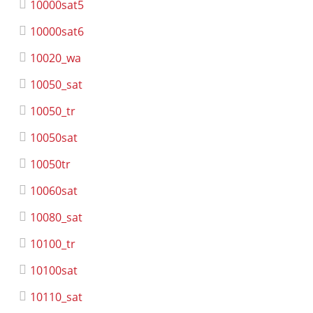
10000sat5
10000sat6
10020_wa
10050_sat
10050_tr
10050sat
10050tr
10060sat
10080_sat
10100_tr
10100sat
10110_sat