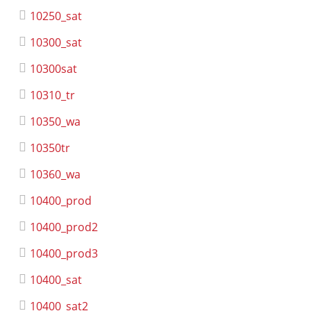
10250_sat
10300_sat
10300sat
10310_tr
10350_wa
10350tr
10360_wa
10400_prod
10400_prod2
10400_prod3
10400_sat
10400_sat2