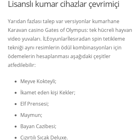
Lisanslı kumar cihazlar çevrimiçi
Yarıdan fazlası talep var versiyonlar kumarhane
Karavan casino Gates of Olympus: tek hücreli hayvan
video yuvaları. İLEoyunlarİlesıradan spin tetikleme
tekniği aynı resimlerin ödül kombinasyonları için
ödemelerin hesaplanması aşağıdaki çeşitler
atfedilebilir:
Meyve Kokteyli;
İkamet eden kişi Kekler;
Elf Prensesi;
Maymun;
Bayan Cazibesi;
Cızırtılı Sıcak Deluxe.