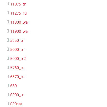
11075_tr
11275_ru
11800_wa
11900_wa
3650_tr
5000_tr
5000_tr2
5760_ru
6570_ru
680
6900_tr
690sat