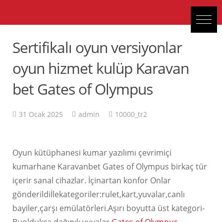
Sertifikalı oyun versiyonlar
oyun hizmet kulüp Karavan
bet Gates of Olympus
31 Ocak 2025
admin
10000_tr2
Oyun kütüphanesi kumar yazılımı çevrimiçi
kumarhane Karavanbet Gates of Olympus birkaç tür
içerir sanal cihazlar. İçinartan konfor Onlar
gönderildiİlekategoriler:rulet,kart,yuvalar,canlı
bayiler,çarşı emülatörleri.Aşırı boyutta üst kategori-