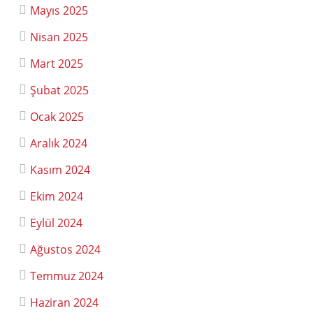
Mayıs 2025
Nisan 2025
Mart 2025
Şubat 2025
Ocak 2025
Aralık 2024
Kasım 2024
Ekim 2024
Eylül 2024
Ağustos 2024
Temmuz 2024
Haziran 2024