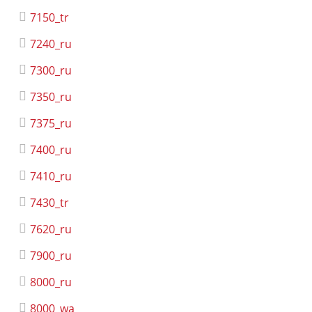
7150_tr
7240_ru
7300_ru
7350_ru
7375_ru
7400_ru
7410_ru
7430_tr
7620_ru
7900_ru
8000_ru
8000_wa