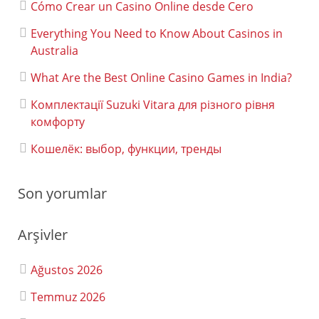
Cómo Crear un Casino Online desde Cero
Everything You Need to Know About Casinos in
Australia
What Are the Best Online Casino Games in India?
Комплектації Suzuki Vitara для різного рівня
комфорту
Кошелёк: выбор, функции, тренды
Son yorumlar
Arşivler
Ağustos 2026
Temmuz 2026