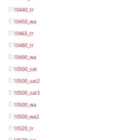
10440_tr
10450_wa
10465_tr
10480_tr
10490_wa
10500_sat
10500_sat2
10500_sat3
10500_wa
10500_wa2
10520_tr