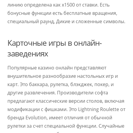
линию определена как х1500 от ставки. Есть
бонусные функции есть бесплатные вращения,
специальный раунд, Дикие и сложенные символы.
Карточные игры в онлайн-
заведениях
Популярные казино онлайн представляют
внушительное разнообразие настольных игр и
карт. Это баккара, рулетка, блэкджек, покер, и
другие развлечения. Производители софта
предлагают классические версии столов, включая
модификации с фишками. Это Lightning Roulette от
бренда Evolution, имеет отличия от обычной
рулетки за счет специальной функции. Случайные