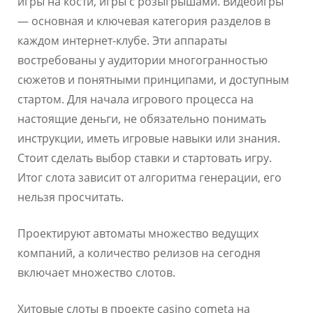
игры на кости, игры с розыгрышами. Видеоигры
— основная и ключевая категория разделов в
каждом интернет-клубе. Эти аппараты
востребованы у аудитории многогранностью
сюжетов и понятными принципами, и доступным
стартом. Для начала игрового процесса на
настоящие деньги, не обязательно понимать
инструкции, иметь игровые навыки или знания.
Стоит сделать выбор ставки и стартовать игру.
Итог слота зависит от алгоритма генерации, его
нельзя просчитать.
Проектируют автоматы множество ведущих
компаний, а количество релизов на сегодня
включает множество слотов.
Хитовые слоты в проекте casino cometa на