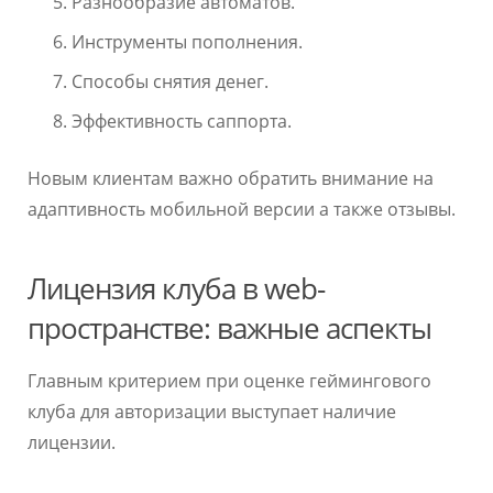
Разнообразие автоматов.
Инструменты пополнения.
Способы снятия денег.
Эффективность саппорта.
Новым клиентам важно обратить внимание на
адаптивность мобильной версии а также отзывы.
Лицензия клуба в web-
пространстве: важные аспекты
Главным критерием при оценке геймингового
клуба для авторизации выступает наличие
лицензии.