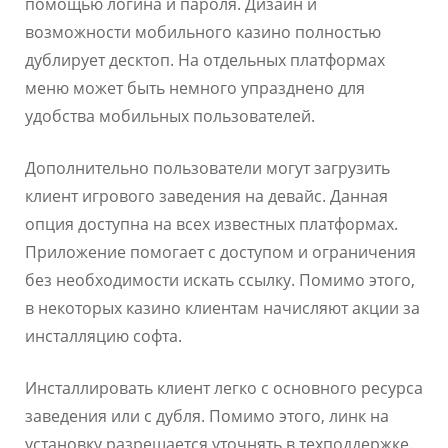
помощью логина и пароля. Дизайн и
возможности мобильного казино полностью
дублирует десктоп. На отдельных платформах
меню может быть немного упразднено для
удобства мобильных пользователей.
Дополнительно пользователи могут загрузить
клиент игрового заведения на девайс. Данная
опция доступна на всех известных платформах.
Приложение помогает с доступом и ограничения
без необходимости искать ссылку. Помимо этого,
в некоторых казино клиентам начисляют акции за
инсталляцию софта.
Инсталлировать клиент легко с основного ресурса
заведения или с дубля. Помимо этого, линк на
установку разрешается уточнять в техподдержке.