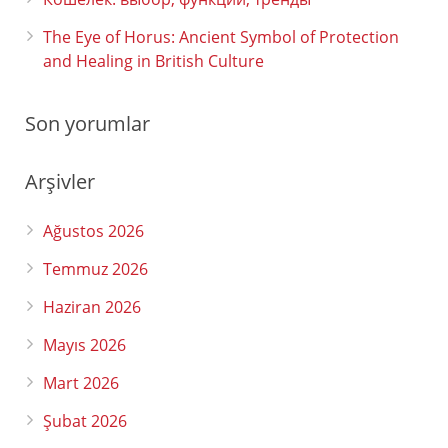
The Eye of Horus: Ancient Symbol of Protection
and Healing in British Culture
Son yorumlar
Arşivler
Ağustos 2026
Temmuz 2026
Haziran 2026
Mayıs 2026
Mart 2026
Şubat 2026