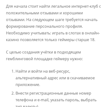
Для начала стоит найти легальное интернет-клуб с
положительными отзывами и хорошими
отзывами. На следующем шаге требуется начать
формирование персонального профиля.
Необходимо учитывать: играть в слотах в онлайн-
казино позволяется только геймеры старше 18.
С целью создания учётки в подходящем
гемблинговой площадке геймеру нужно:
Найти и войти на веб-ресурс,
альтернативный адрес или в скачиваемое
приложение.
Внести регистрационные данные номер
телефона и e-mail, указать пароль, выбрать
тип валюты).