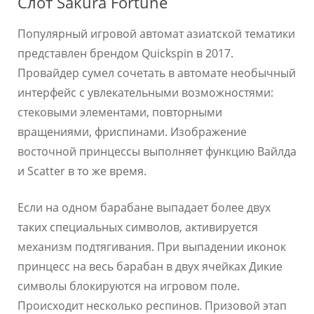
Слот Sakura Fortune
Популярный игровой автомат азиатской тематики
представлен брендом Quickspin в 2017.
Провайдер сумел сочетать в автомате необычный
интерфейс с увлекательными возможностями:
стековыми элементами, повторными
вращениями, фриспинами. Изображение
восточной принцессы выполняет функцию Вайлда
и Scatter в то же время.
Если на одном барабане выпадает более двух
таких специальных символов, активируется
механизм подтягивания. При выпадении иконок
принцесс на весь барабан в двух ячейках Дикие
символы блокируются на игровом поле.
Происходит несколько респинов. Призовой этап