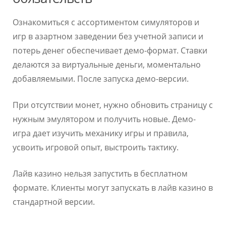
Ознакомиться с ассортиментом симуляторов и
игр в азартном заведении без учетной записи и
потерь денег обеспечивает демо-формат. Ставки
делаются за виртуальные деньги, моментально
добавляемыми. После запуска демо-версии.
При отсутствии монет, нужно обновить страницу с
нужным эмулятором и получить новые. Демо-
игра дает изучить механику игры и правила,
усвоить игровой опыт, выстроить тактику.
Лайв казино нельзя запустить в бесплатном
формате. Клиенты могут запускать в лайв казино в
стандартной версии.