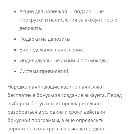
Акции для новичков — подарочные
прокрутки и начисления за аккаунт после
депозита.
Подарки на депозиты.
Еженедельное начисление.
Индивидуальные акции и промокоды.
Система привилегий.
Нередко начинающие казино начисляют
бесплатные бонусы за создание аккаунта. Перед
выбором бонуса стоит предварительно
разобраться в условиях и сроки действия
бонусной программы, а еще определить
вероятность отыгрыша и вывода средств.