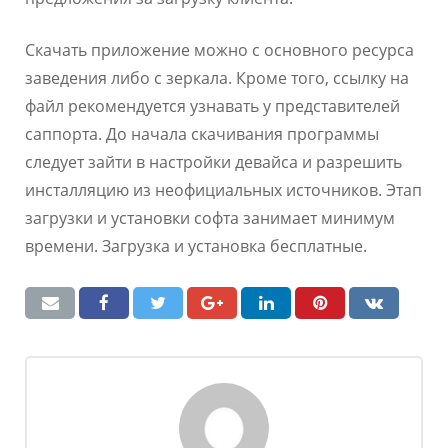
Скачать приложение можно с основного ресурса
заведения либо с зеркала. Кроме того, ссылку на
файл рекомендуется узнавать у представителей
саппорта. До начала скачивания программы
следует зайти в настройки девайса и разрешить
инсталляцию из неофициальных источников. Этап
загрузки и установки софта занимает минимум
времени. Загрузка и установка бесплатные.