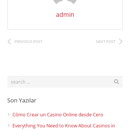
admin
PREVIOUS POST
NEXT POST
Son Yazılar
Cómo Crear un Casino Online desde Cero
Everything You Need to Know About Casinos in