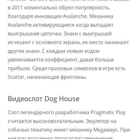
в 2011 моментально обрел популярность.
благодаря инновации Avalanche. Механика
Avalanche активирующиеся когда выпадает
выигрышная цепочка. Знаки с выигрышей
исчезают с основного экрана, их место занимают
другие знаки. С каждым новым ходом
увеличивается коэффициент, давая больше
прибыли. Среди призовых символов в игре есть
Scatter, начинающие фриспины.
Видеослот Dog House
Слот легендарного разработчика Pragmatic Play
считается высоковолатильным. Эмулятор на
собачью тематику имеет механику Megaways. При
каждом вращении происходит увеличение