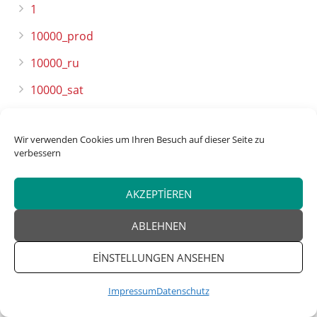
1
10000_prod
10000_ru
10000_sat
10000_sat2
Wir verwenden Cookies um Ihren Besuch auf dieser Seite zu
10000_tr
verbessern
10000_tr2
AKZEPTIEREN
10000_wa
10000sat3
ABLEHNEN
10000sat4
EINSTELLUNGEN ANSEHEN
10000sat5
Impressum
Datenschutz
10000sat6