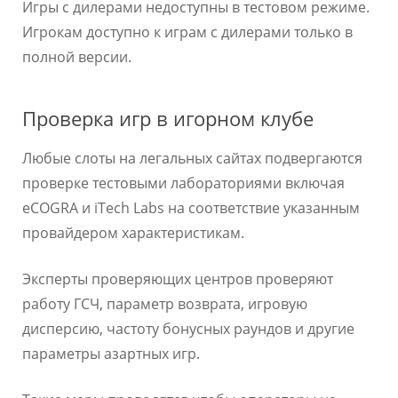
Игры с дилерами недоступны в тестовом режиме.
Игрокам доступно к играм с дилерами только в
полной версии.
Проверка игр в игорном клубе
Любые слоты на легальных сайтах подвергаются
проверке тестовыми лабораториями включая
eCOGRA и iTech Labs на соответствие указанным
провайдером характеристикам.
Эксперты проверяющих центров проверяют
работу ГСЧ, параметр возврата, игровую
дисперсию, частоту бонусных раундов и другие
параметры азартных игр.