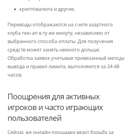
криптовалюта и другие.
Переводы отображаются на счете азартного
клуба пин ап в ту же минуту, независимо от
выбранного способа оплаты. Для получения
средств может занять немного дольше.
Обработка заявок учитывая привязанный метода
вывода и правил лимита, выполняются за 24-48
часов.
Поощрения для активных
игроков и часто играющих
пользователей
Сейчас же онлайн-площадки ведут борьбу за