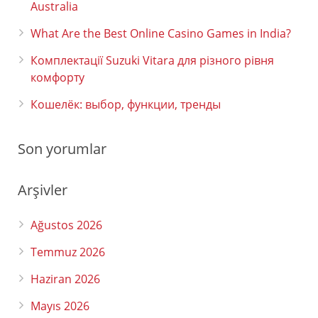
Australia
What Are the Best Online Casino Games in India?
Комплектації Suzuki Vitara для різного рівня
комфорту
Кошелёк: выбор, функции, тренды
Son yorumlar
Arşivler
Ağustos 2026
Temmuz 2026
Haziran 2026
Mayıs 2026