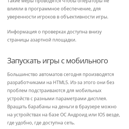
Такие меры проводятся чтобы операторы не
влияли в программное обеспечение, для
уверенности игроков в объективности игры.
Информация о проверках доступна внизу
страницы азартной площадки.
Запускать игры с мобильного
Большинство автоматов сегодня производятся
разработчиками на HTML5. Из-за этого они без
проблем подстраиваются для мобильных
устройств с разными параметрами дисплея.
Вращать барабаны на деньги в браузере можно
на устройствах на базе ОС Андроид или IOS везде,
где удобно, где доступна сеть.