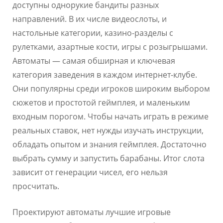
доступны однорукие бандиты разных
направлений. В их числе видеослоты, и
настольные категории, казино-разделы с
рулетками, азартные кости, игры с розыгрышами.
Автоматы — самая обширная и ключевая
категория заведения в каждом интернет-клубе.
Они популярны среди игроков широким выбором
сюжетов и простотой геймплея, и маленьким
входным порогом. Чтобы начать играть в режиме
реальных ставок, нет нужды изучать инструкции,
обладать опытом и знания геймплея. Достаточно
выбрать сумму и запустить барабаны. Итог слота
зависит от генерации чисел, его нельзя
просчитать.
Проектируют автоматы лучшие игровые