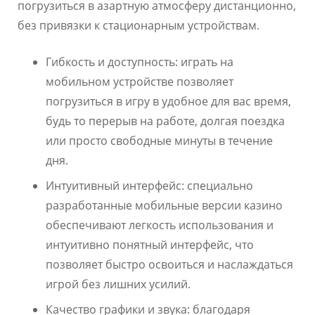
погрузиться в азартную атмосферу дистанционно,
без привязки к стационарным устройствам.
Гибкость и доступность: играть на
мобильном устройстве позволяет
погрузиться в игру в удобное для вас время,
будь то перерыв на работе, долгая поездка
или просто свободные минуты в течение
дня.
Интуитивный интерфейс: специально
разработанные мобильные версии казино
обеспечивают легкость использования и
интуитивно понятный интерфейс, что
позволяет быстро освоиться и наслаждаться
игрой без лишних усилий.
Качество графики и звука: благодаря