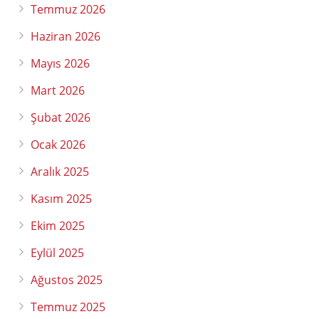
Temmuz 2026
Haziran 2026
Mayıs 2026
Mart 2026
Şubat 2026
Ocak 2026
Aralık 2025
Kasım 2025
Ekim 2025
Eylül 2025
Ağustos 2025
Temmuz 2025