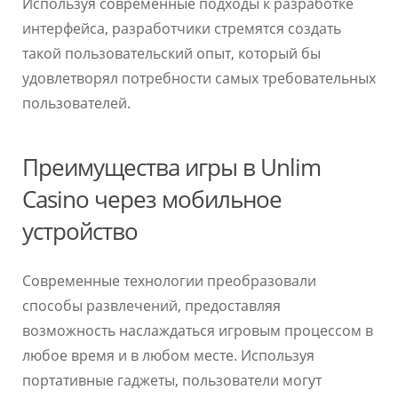
Используя современные подходы к разработке
интерфейса, разработчики стремятся создать
такой пользовательский опыт, который бы
удовлетворял потребности самых требовательных
пользователей.
Преимущества игры в Unlim
Casino через мобильное
устройство
Современные технологии преобразовали
способы развлечений, предоставляя
возможность наслаждаться игровым процессом в
любое время и в любом месте. Используя
портативные гаджеты, пользователи могут