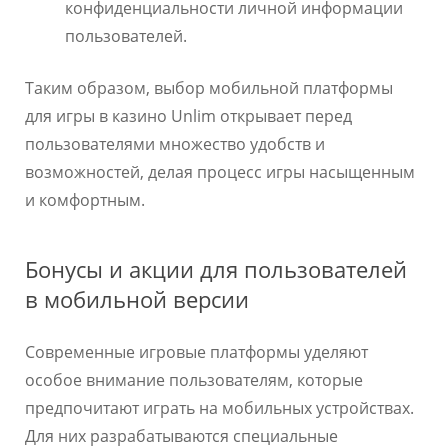
конфиденциальности личной информации
пользователей.
Таким образом, выбор мобильной платформы
для игры в казино Unlim открывает перед
пользователями множество удобств и
возможностей, делая процесс игры насыщенным
и комфортным.
Бонусы и акции для пользователей
в мобильной версии
Современные игровые платформы уделяют
особое внимание пользователям, которые
предпочитают играть на мобильных устройствах.
Для них разрабатываются специальные