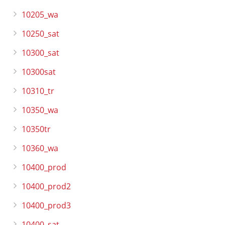
10205_wa
10250_sat
10300_sat
10300sat
10310_tr
10350_wa
10350tr
10360_wa
10400_prod
10400_prod2
10400_prod3
10400_sat