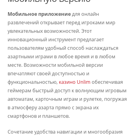
Мобильное приложение
для онлайн
развлечений открывает перед игроками мир
увлекательных возможностей. Этот
инновационный инструмент предлагает
пользователям удобный способ наслаждаться
азартными играми в любое время и в любом
месте. Возможности мобильной версии
впечатляют своей доступностью и
функциональностью,
казино Unlim
обеспечивая
геймерам быстрый доступ к волнующим игровым
автоматам, карточным играм и рулетке, погружая
в атмосферу азарта прямо с экрана их
смартфонов и планшетов.
Сочетание удобства навигации и многообразия