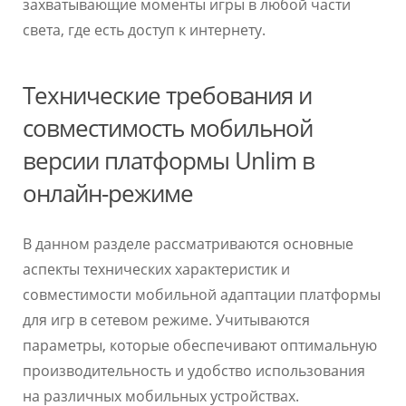
захватывающие моменты игры в любой части
света, где есть доступ к интернету.
Технические требования и
совместимость мобильной
версии платформы Unlim в
онлайн-режиме
В данном разделе рассматриваются основные
аспекты технических характеристик и
совместимости мобильной адаптации платформы
для игр в сетевом режиме. Учитываются
параметры, которые обеспечивают оптимальную
производительность и удобство использования
на различных мобильных устройствах.