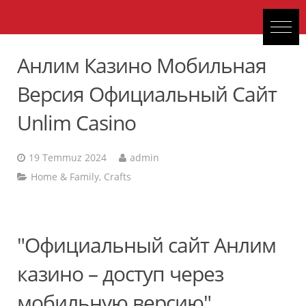
Анлим Казино Мобильная
Версия Официальный Сайт
Unlim Casino
19 Temmuz 2024
admin
Home & Family, Crafts
"Официальный сайт Анлим
казино – доступ через
мобильную версию"