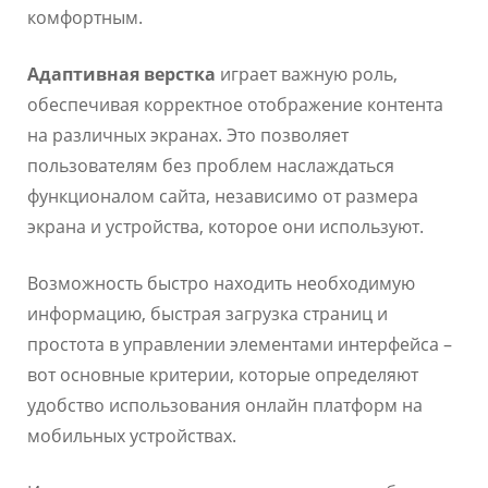
комфортным.
Адаптивная верстка
играет важную роль,
обеспечивая корректное отображение контента
на различных экранах. Это позволяет
пользователям без проблем наслаждаться
функционалом сайта, независимо от размера
экрана и устройства, которое они используют.
Возможность быстро находить необходимую
информацию, быстрая загрузка страниц и
простота в управлении элементами интерфейса –
вот основные критерии, которые определяют
удобство использования онлайн платформ на
мобильных устройствах.